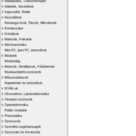
Induktivitás, Transzformátor
Kábelek, Vezetékek
Kapcsolók, Relék
Készülékek
Kishangszórók, Piezók, Mikrofonok
Kondenzátor
Kristályok
Matricák, Feliratok
Méréstechnika
Mini PC, ipari PC, tartozékok
Modulok
Modulvilág
Motorok, Ventilátorok, Fűtőelemek
Munkavédelmi eszközök
Műszerdobozok
Napelemek és tartozékok
NYÁK-ok
Okosotthon, Lakáselektronika
Oktatási eszközök
Optoelektronika
Peltier modulok
Pneumatika
Szenzorok
Szerelési segédanyagok
Szerszám és forrasztás