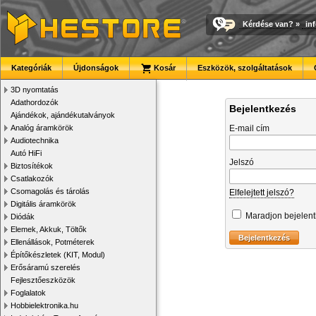
Kérdése van?
»
in
Kategóriák
Újdonságok
Kosár
Eszközök, szolgáltatások
3D nyomtatás
Adathordozók
Bejelentkezés
Ajándékok, ajándékutalványok
Analóg áramkörök
E-mail cím
Audiotechnika
Autó HiFi
Jelszó
Biztosítékok
Csatlakozók
Csomagolás és tárolás
Elfelejtett jelszó?
Digitális áramkörök
Maradjon bejelen
Diódák
Elemek, Akkuk, Töltők
Ellenállások, Potméterek
Építőkészletek (KIT, Modul)
Erősáramú szerelés
Fejlesztőeszközök
Foglalatok
Hobbielektronika.hu