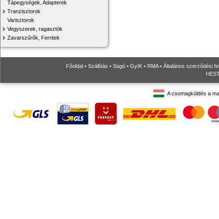
Tápegységek, Adapterek
Tranzisztorok
Varisztorok
Vegyszerek, ragasztók
Zavarszűrők, Ferritek
Főoldal
•
Szállítás
•
Súgó
•
GyIK
•
RMA
•
Általános szerződési fe
HESTO
A csomagküldés a ma