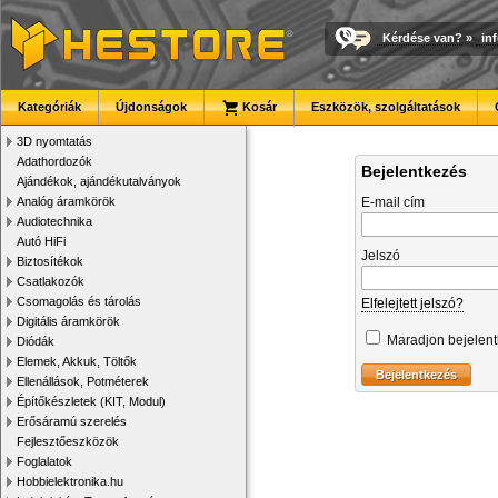
Kérdése van?
»
in
Kategóriák
Újdonságok
Kosár
Eszközök, szolgáltatások
3D nyomtatás
Adathordozók
Bejelentkezés
Ajándékok, ajándékutalványok
Analóg áramkörök
E-mail cím
Audiotechnika
Autó HiFi
Jelszó
Biztosítékok
Csatlakozók
Csomagolás és tárolás
Elfelejtett jelszó?
Digitális áramkörök
Maradjon bejelen
Diódák
Elemek, Akkuk, Töltők
Ellenállások, Potméterek
Építőkészletek (KIT, Modul)
Erősáramú szerelés
Fejlesztőeszközök
Foglalatok
Hobbielektronika.hu