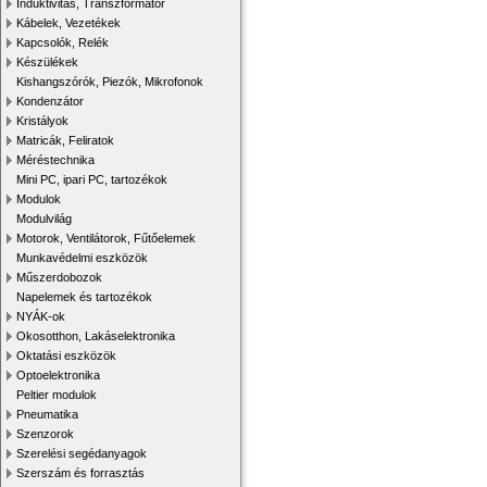
Induktivitás, Transzformátor
Kábelek, Vezetékek
Kapcsolók, Relék
Készülékek
Kishangszórók, Piezók, Mikrofonok
Kondenzátor
Kristályok
Matricák, Feliratok
Méréstechnika
Mini PC, ipari PC, tartozékok
Modulok
Modulvilág
Motorok, Ventilátorok, Fűtőelemek
Munkavédelmi eszközök
Műszerdobozok
Napelemek és tartozékok
NYÁK-ok
Okosotthon, Lakáselektronika
Oktatási eszközök
Optoelektronika
Peltier modulok
Pneumatika
Szenzorok
Szerelési segédanyagok
Szerszám és forrasztás