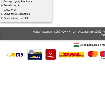
Tápegységek, Adapterek
Tranzisztorok
Varisztorok
Vegyszerek, ragasztók
Zavarszűrők, Ferritek
Főoldal
•
Szállítás
•
Súgó
•
GyIK
•
RMA
•
Általános szerződési fe
HESTO
A csomagküldés a ma