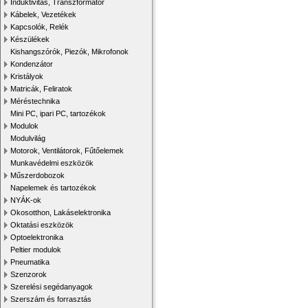
Induktivitás, Transzformátor
Kábelek, Vezetékek
Kapcsolók, Relék
Készülékek
Kishangszórók, Piezók, Mikrofonok
Kondenzátor
Kristályok
Matricák, Feliratok
Méréstechnika
Mini PC, ipari PC, tartozékok
Modulok
Modulvilág
Motorok, Ventilátorok, Fűtőelemek
Munkavédelmi eszközök
Műszerdobozok
Napelemek és tartozékok
NYÁK-ok
Okosotthon, Lakáselektronika
Oktatási eszközök
Optoelektronika
Peltier modulok
Pneumatika
Szenzorok
Szerelési segédanyagok
Szerszám és forrasztás