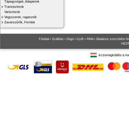
Tápegységek, Adapterek
Tranzisztorok
Varisztorok
Vegyszerek, ragasztók
Zavarszűrők, Ferritek
Főoldal
•
Szállítás
•
Súgó
•
GyIK
•
RMA
•
Általános szerződési fe
HESTO
A csomagküldés a ma