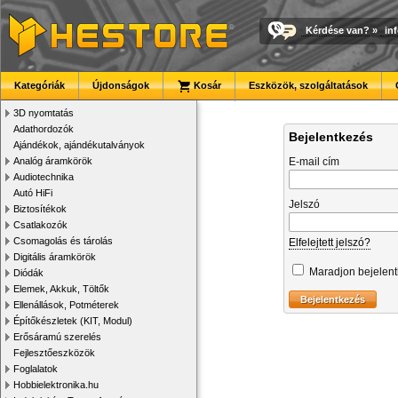
Kérdése van?
»
in
Kategóriák
Újdonságok
Kosár
Eszközök, szolgáltatások
3D nyomtatás
Adathordozók
Bejelentkezés
Ajándékok, ajándékutalványok
Analóg áramkörök
E-mail cím
Audiotechnika
Autó HiFi
Jelszó
Biztosítékok
Csatlakozók
Csomagolás és tárolás
Elfelejtett jelszó?
Digitális áramkörök
Maradjon bejelen
Diódák
Elemek, Akkuk, Töltők
Ellenállások, Potméterek
Építőkészletek (KIT, Modul)
Erősáramú szerelés
Fejlesztőeszközök
Foglalatok
Hobbielektronika.hu