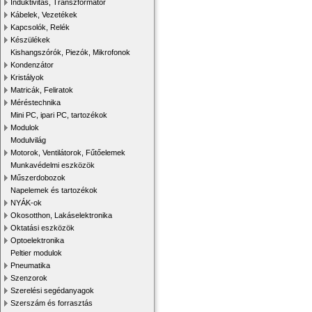
Induktivitás, Transzformátor
Kábelek, Vezetékek
Kapcsolók, Relék
Készülékek
Kishangszórók, Piezók, Mikrofonok
Kondenzátor
Kristályok
Matricák, Feliratok
Méréstechnika
Mini PC, ipari PC, tartozékok
Modulok
Modulvilág
Motorok, Ventilátorok, Fűtőelemek
Munkavédelmi eszközök
Műszerdobozok
Napelemek és tartozékok
NYÁK-ok
Okosotthon, Lakáselektronika
Oktatási eszközök
Optoelektronika
Peltier modulok
Pneumatika
Szenzorok
Szerelési segédanyagok
Szerszám és forrasztás