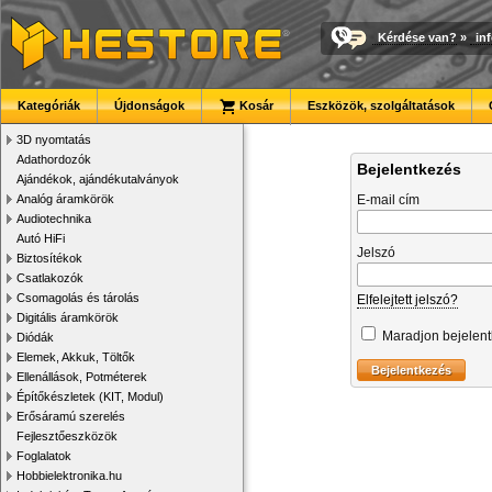
Kérdése van?
»
in
Kategóriák
Újdonságok
Kosár
Eszközök, szolgáltatások
3D nyomtatás
Adathordozók
Bejelentkezés
Ajándékok, ajándékutalványok
Analóg áramkörök
E-mail cím
Audiotechnika
Autó HiFi
Jelszó
Biztosítékok
Csatlakozók
Csomagolás és tárolás
Elfelejtett jelszó?
Digitális áramkörök
Maradjon bejelen
Diódák
Elemek, Akkuk, Töltők
Ellenállások, Potméterek
Építőkészletek (KIT, Modul)
Erősáramú szerelés
Fejlesztőeszközök
Foglalatok
Hobbielektronika.hu