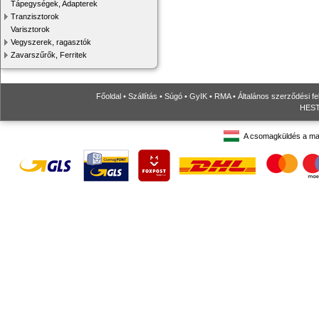
Tápegységek, Adapterek
Tranzisztorok
Varisztorok
Vegyszerek, ragasztók
Zavarszűrők, Ferritek
Főoldal
•
Szállítás
•
Súgó
•
GyIK
•
RMA
•
Általános szerződési fe
HESTO
A csomagküldés a ma