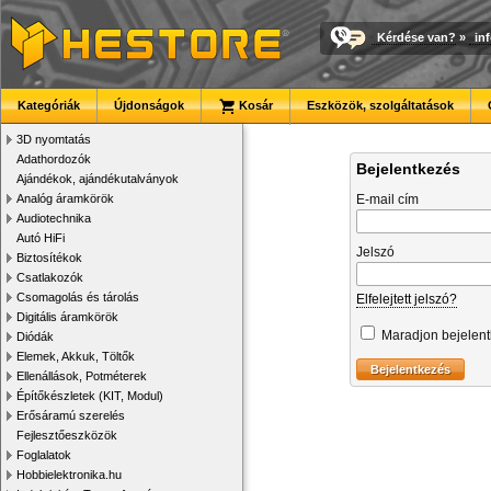
Kérdése van?
»
in
Kategóriák
Újdonságok
Kosár
Eszközök, szolgáltatások
3D nyomtatás
Adathordozók
Bejelentkezés
Ajándékok, ajándékutalványok
Analóg áramkörök
E-mail cím
Audiotechnika
Autó HiFi
Jelszó
Biztosítékok
Csatlakozók
Csomagolás és tárolás
Elfelejtett jelszó?
Digitális áramkörök
Maradjon bejelen
Diódák
Elemek, Akkuk, Töltők
Ellenállások, Potméterek
Építőkészletek (KIT, Modul)
Erősáramú szerelés
Fejlesztőeszközök
Foglalatok
Hobbielektronika.hu