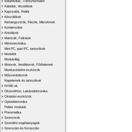
Induktivitás, Transzformátor
Kábelek, Vezetékek
Kapcsolók, Relék
Készülékek
Kishangszórók, Piezók, Mikrofonok
Kondenzátor
Kristályok
Matricák, Feliratok
Méréstechnika
Mini PC, ipari PC, tartozékok
Modulok
Modulvilág
Motorok, Ventilátorok, Fűtőelemek
Munkavédelmi eszközök
Műszerdobozok
Napelemek és tartozékok
NYÁK-ok
Okosotthon, Lakáselektronika
Oktatási eszközök
Optoelektronika
Peltier modulok
Pneumatika
Szenzorok
Szerelési segédanyagok
Szerszám és forrasztás