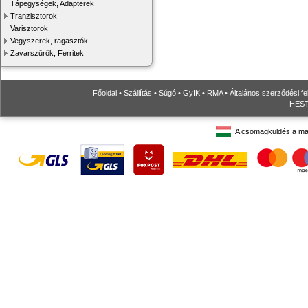
Tápegységek, Adapterek
Tranzisztorok
Varisztorok
Vegyszerek, ragasztók
Zavarszűrők, Ferritek
Főoldal
•
Szállítás
•
Súgó
•
GyIK
•
RMA
•
Általános szerződési fe
HESTO
A csomagküldés a ma