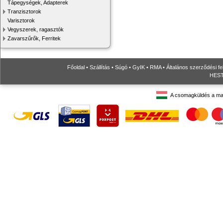
Tápegységek, Adapterek
Tranzisztorok
Varisztorok
Vegyszerek, ragasztók
Zavarszűrők, Ferritek
Főoldal
•
Szállítás
•
Súgó
•
GyIK
•
RMA
•
Általános szerződési fe
HESTO
A csomagküldés a ma