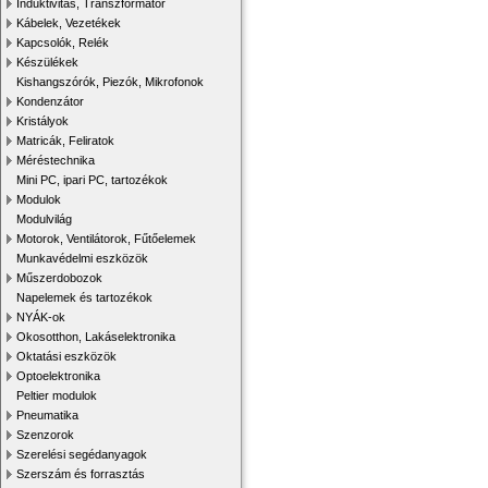
Induktivitás, Transzformátor
Kábelek, Vezetékek
Kapcsolók, Relék
Készülékek
Kishangszórók, Piezók, Mikrofonok
Kondenzátor
Kristályok
Matricák, Feliratok
Méréstechnika
Mini PC, ipari PC, tartozékok
Modulok
Modulvilág
Motorok, Ventilátorok, Fűtőelemek
Munkavédelmi eszközök
Műszerdobozok
Napelemek és tartozékok
NYÁK-ok
Okosotthon, Lakáselektronika
Oktatási eszközök
Optoelektronika
Peltier modulok
Pneumatika
Szenzorok
Szerelési segédanyagok
Szerszám és forrasztás