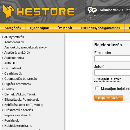
Kérdése van?
»
in
Kategóriák
Újdonságok
Kosár
Eszközök, szolgáltatások
3D nyomtatás
Adathordozók
Bejelentkezés
Ajándékok, ajándékutalványok
Analóg áramkörök
E-mail cím
Audiotechnika
Autó HiFi
Jelszó
Biztosítékok
Csatlakozók
Csomagolás és tárolás
Elfelejtett jelszó?
Digitális áramkörök
Maradjon bejelen
Diódák
Elemek, Akkuk, Töltők
Ellenállások, Potméterek
Építőkészletek (KIT, Modul)
Erősáramú szerelés
Fejlesztőeszközök
Foglalatok
Hobbielektronika.hu