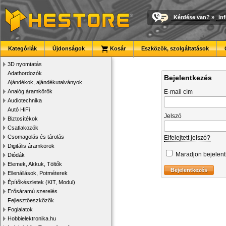
Kérdése van?
»
in
Kategóriák
Újdonságok
Kosár
Eszközök, szolgáltatások
3D nyomtatás
Adathordozók
Bejelentkezés
Ajándékok, ajándékutalványok
Analóg áramkörök
E-mail cím
Audiotechnika
Autó HiFi
Jelszó
Biztosítékok
Csatlakozók
Csomagolás és tárolás
Elfelejtett jelszó?
Digitális áramkörök
Maradjon bejelen
Diódák
Elemek, Akkuk, Töltők
Ellenállások, Potméterek
Építőkészletek (KIT, Modul)
Erősáramú szerelés
Fejlesztőeszközök
Foglalatok
Hobbielektronika.hu