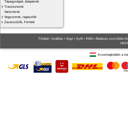
Tápegységek, Adapterek
Tranzisztorok
Varisztorok
Vegyszerek, ragasztók
Zavarszűrők, Ferritek
Főoldal
•
Szállítás
•
Súgó
•
GyIK
•
RMA
•
Általános szerződési fe
HESTO
A csomagküldés a ma