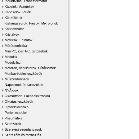
Induktivitás, Transzformátor
Kábelek, Vezetékek
Kapcsolók, Relék
Készülékek
Kishangszórók, Piezók, Mikrofonok
Kondenzátor
Kristályok
Matricák, Feliratok
Méréstechnika
Mini PC, ipari PC, tartozékok
Modulok
Modulvilág
Motorok, Ventilátorok, Fűtőelemek
Munkavédelmi eszközök
Műszerdobozok
Napelemek és tartozékok
NYÁK-ok
Okosotthon, Lakáselektronika
Oktatási eszközök
Optoelektronika
Peltier modulok
Pneumatika
Szenzorok
Szerelési segédanyagok
Szerszám és forrasztás