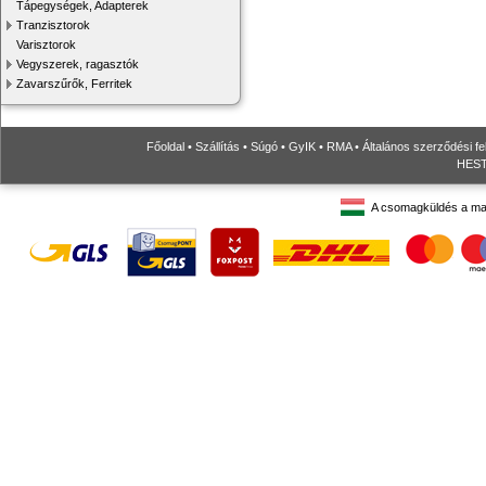
Tápegységek, Adapterek
Tranzisztorok
Varisztorok
Vegyszerek, ragasztók
Zavarszűrők, Ferritek
Főoldal
•
Szállítás
•
Súgó
•
GyIK
•
RMA
•
Általános szerződési fe
HESTO
A csomagküldés a ma