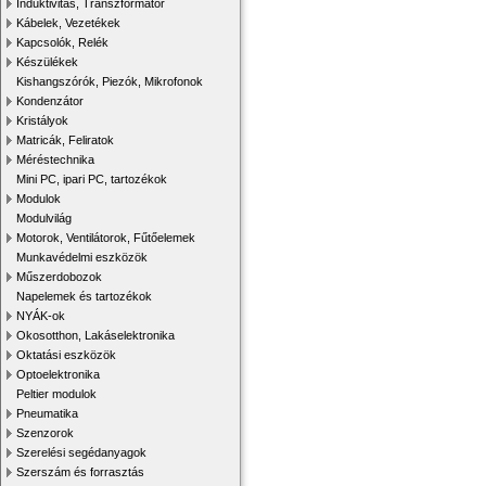
Induktivitás, Transzformátor
Kábelek, Vezetékek
Kapcsolók, Relék
Készülékek
Kishangszórók, Piezók, Mikrofonok
Kondenzátor
Kristályok
Matricák, Feliratok
Méréstechnika
Mini PC, ipari PC, tartozékok
Modulok
Modulvilág
Motorok, Ventilátorok, Fűtőelemek
Munkavédelmi eszközök
Műszerdobozok
Napelemek és tartozékok
NYÁK-ok
Okosotthon, Lakáselektronika
Oktatási eszközök
Optoelektronika
Peltier modulok
Pneumatika
Szenzorok
Szerelési segédanyagok
Szerszám és forrasztás