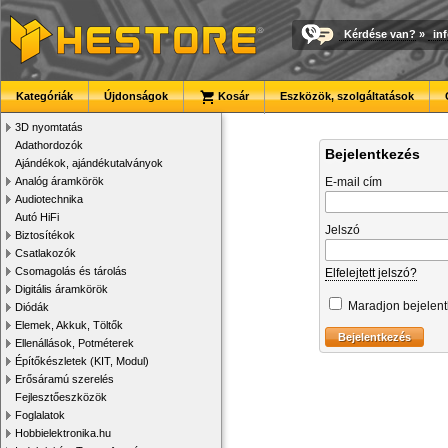
Kérdése van?
»
in
Kategóriák
Újdonságok
Kosár
Eszközök, szolgáltatások
3D nyomtatás
Adathordozók
Bejelentkezés
Ajándékok, ajándékutalványok
Analóg áramkörök
E-mail cím
Audiotechnika
Autó HiFi
Jelszó
Biztosítékok
Csatlakozók
Csomagolás és tárolás
Elfelejtett jelszó?
Digitális áramkörök
Maradjon bejelen
Diódák
Elemek, Akkuk, Töltők
Ellenállások, Potméterek
Építőkészletek (KIT, Modul)
Erősáramú szerelés
Fejlesztőeszközök
Foglalatok
Hobbielektronika.hu