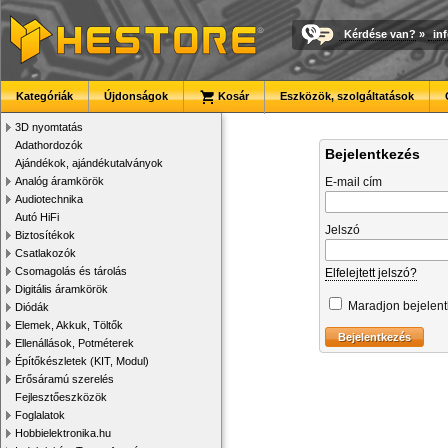
Kérdése van?
»
in
Kategóriák
Újdonságok
Kosár
Eszközök, szolgáltatások
3D nyomtatás
Adathordozók
Bejelentkezés
Ajándékok, ajándékutalványok
Analóg áramkörök
E-mail cím
Audiotechnika
Autó HiFi
Jelszó
Biztosítékok
Csatlakozók
Csomagolás és tárolás
Elfelejtett jelszó?
Digitális áramkörök
Maradjon bejelen
Diódák
Elemek, Akkuk, Töltők
Ellenállások, Potméterek
Építőkészletek (KIT, Modul)
Erősáramú szerelés
Fejlesztőeszközök
Foglalatok
Hobbielektronika.hu