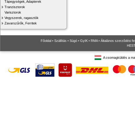
Tápegységek, Adapterek
Tranzisztorok
Varisztorok
Vegyszerek, ragasztók
Zavarszűrők, Ferritek
Főoldal
•
Szállítás
•
Súgó
•
GyIK
•
RMA
•
Általános szerződési fe
HESTO
A csomagküldés a ma