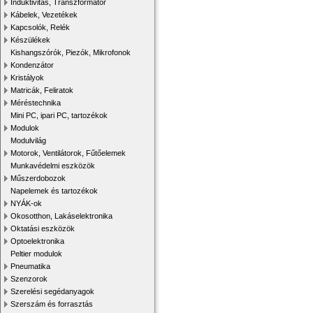
Induktivitás, Transzformátor
Kábelek, Vezetékek
Kapcsolók, Relék
Készülékek
Kishangszórók, Piezók, Mikrofonok
Kondenzátor
Kristályok
Matricák, Feliratok
Méréstechnika
Mini PC, ipari PC, tartozékok
Modulok
Modulvilág
Motorok, Ventilátorok, Fűtőelemek
Munkavédelmi eszközök
Műszerdobozok
Napelemek és tartozékok
NYÁK-ok
Okosotthon, Lakáselektronika
Oktatási eszközök
Optoelektronika
Peltier modulok
Pneumatika
Szenzorok
Szerelési segédanyagok
Szerszám és forrasztás