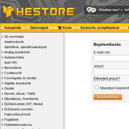
Kérdése van?
»
in
Kategóriák
Újdonságok
Kosár
Eszközök, szolgáltatások
3D nyomtatás
Adathordozók
Bejelentkezés
Ajándékok, ajándékutalványok
Analóg áramkörök
E-mail cím
Audiotechnika
Autó HiFi
Jelszó
Biztosítékok
Csatlakozók
Csomagolás és tárolás
Elfelejtett jelszó?
Digitális áramkörök
Maradjon bejelen
Diódák
Elemek, Akkuk, Töltők
Ellenállások, Potméterek
Építőkészletek (KIT, Modul)
Erősáramú szerelés
Fejlesztőeszközök
Foglalatok
Hobbielektronika.hu