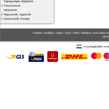
Tápegységek, Adapterek
Tranzisztorok
Varisztorok
Vegyszerek, ragasztók
Zavarszűrők, Ferritek
Főoldal
•
Szállítás
•
Súgó
•
GyIK
•
RMA
•
Általános szerződési fe
HESTO
A csomagküldés a ma