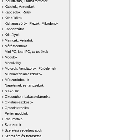
Induktivitás, Transzformátor
Kábelek, Vezetékek
Kapcsolók, Relék
Készülékek
Kishangszórók, Piezók, Mikrofonok
Kondenzátor
Kristályok
Matricák, Feliratok
Méréstechnika
Mini PC, ipari PC, tartozékok
Modulok
Modulvilág
Motorok, Ventilátorok, Fűtőelemek
Munkavédelmi eszközök
Műszerdobozok
Napelemek és tartozékok
NYÁK-ok
Okosotthon, Lakáselektronika
Oktatási eszközök
Optoelektronika
Peltier modulok
Pneumatika
Szenzorok
Szerelési segédanyagok
Szerszám és forrasztás