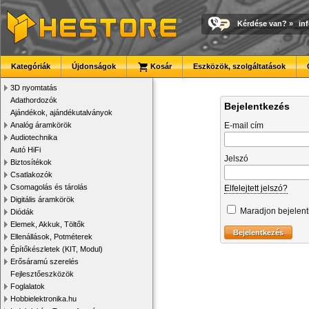
Kérdése van?
»
in
Kategóriák
Újdonságok
Kosár
Eszközök, szolgáltatások
3D nyomtatás
Adathordozók
Bejelentkezés
Ajándékok, ajándékutalványok
Analóg áramkörök
E-mail cím
Audiotechnika
Autó HiFi
Jelszó
Biztosítékok
Csatlakozók
Csomagolás és tárolás
Elfelejtett jelszó?
Digitális áramkörök
Maradjon bejelen
Diódák
Elemek, Akkuk, Töltők
Ellenállások, Potméterek
Építőkészletek (KIT, Modul)
Erősáramú szerelés
Fejlesztőeszközök
Foglalatok
Hobbielektronika.hu