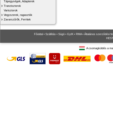
Tápegységek, Adapterek
Tranzisztorok
Varisztorok
Vegyszerek, ragasztók
Zavarszűrők, Ferritek
Főoldal
•
Szállítás
•
Súgó
•
GyIK
•
RMA
•
Általános szerződési fe
HESTO
A csomagküldés a ma