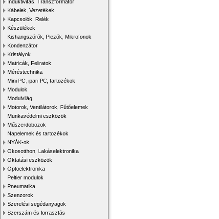
Induktivitás, Transzformátor
Kábelek, Vezetékek
Kapcsolók, Relék
Készülékek
Kishangszórók, Piezók, Mikrofonok
Kondenzátor
Kristályok
Matricák, Feliratok
Méréstechnika
Mini PC, ipari PC, tartozékok
Modulok
Modulvilág
Motorok, Ventilátorok, Fűtőelemek
Munkavédelmi eszközök
Műszerdobozok
Napelemek és tartozékok
NYÁK-ok
Okosotthon, Lakáselektronika
Oktatási eszközök
Optoelektronika
Peltier modulok
Pneumatika
Szenzorok
Szerelési segédanyagok
Szerszám és forrasztás