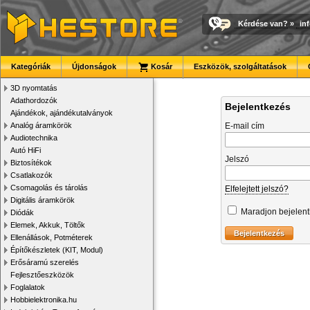
Kérdése van?
»
in
Kategóriák
Újdonságok
Kosár
Eszközök, szolgáltatások
3D nyomtatás
Adathordozók
Bejelentkezés
Ajándékok, ajándékutalványok
Analóg áramkörök
E-mail cím
Audiotechnika
Autó HiFi
Jelszó
Biztosítékok
Csatlakozók
Csomagolás és tárolás
Elfelejtett jelszó?
Digitális áramkörök
Maradjon bejelen
Diódák
Elemek, Akkuk, Töltők
Ellenállások, Potméterek
Építőkészletek (KIT, Modul)
Erősáramú szerelés
Fejlesztőeszközök
Foglalatok
Hobbielektronika.hu