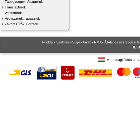
Tápegységek, Adapterek
Tranzisztorok
Varisztorok
Vegyszerek, ragasztók
Zavarszűrők, Ferritek
Főoldal
•
Szállítás
•
Súgó
•
GyIK
•
RMA
•
Általános szerződési fe
HESTO
A csomagküldés a ma