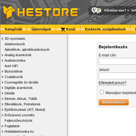
Kérdése van?
»
in
Kategóriák
Újdonságok
Kosár
Eszközök, szolgáltatások
3D nyomtatás
Adathordozók
Bejelentkezés
Ajándékok, ajándékutalványok
Analóg áramkörök
E-mail cím
Audiotechnika
Autó HiFi
Jelszó
Biztosítékok
Csatlakozók
Csomagolás és tárolás
Elfelejtett jelszó?
Digitális áramkörök
Maradjon bejelen
Diódák
Elemek, Akkuk, Töltők
Ellenállások, Potméterek
Építőkészletek (KIT, Modul)
Erősáramú szerelés
Fejlesztőeszközök
Foglalatok
Hobbielektronika.hu