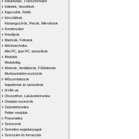
Induktivitás, Transzformátor
Kábelek, Vezetékek
Kapcsolók, Relék
Készülékek
Kishangszórók, Piezók, Mikrofonok
Kondenzátor
Kristályok
Matricák, Feliratok
Méréstechnika
Mini PC, ipari PC, tartozékok
Modulok
Modulvilág
Motorok, Ventilátorok, Fűtőelemek
Munkavédelmi eszközök
Műszerdobozok
Napelemek és tartozékok
NYÁK-ok
Okosotthon, Lakáselektronika
Oktatási eszközök
Optoelektronika
Peltier modulok
Pneumatika
Szenzorok
Szerelési segédanyagok
Szerszám és forrasztás