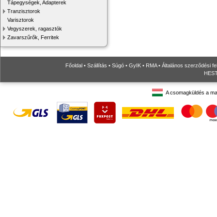
Tápegységek, Adapterek
Tranzisztorok
Varisztorok
Vegyszerek, ragasztók
Zavarszűrők, Ferritek
Főoldal
•
Szállítás
•
Súgó
•
GyIK
•
RMA
•
Általános szerződési fe
HESTO
A csomagküldés a ma