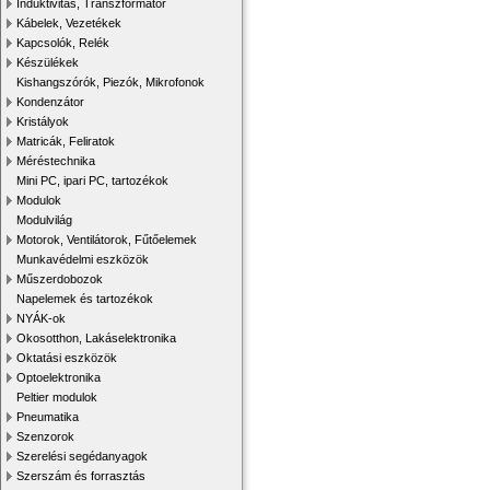
Induktivitás, Transzformátor
Kábelek, Vezetékek
Kapcsolók, Relék
Készülékek
Kishangszórók, Piezók, Mikrofonok
Kondenzátor
Kristályok
Matricák, Feliratok
Méréstechnika
Mini PC, ipari PC, tartozékok
Modulok
Modulvilág
Motorok, Ventilátorok, Fűtőelemek
Munkavédelmi eszközök
Műszerdobozok
Napelemek és tartozékok
NYÁK-ok
Okosotthon, Lakáselektronika
Oktatási eszközök
Optoelektronika
Peltier modulok
Pneumatika
Szenzorok
Szerelési segédanyagok
Szerszám és forrasztás