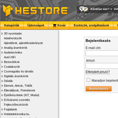
Kérdése van?
»
in
Kategóriák
Újdonságok
Kosár
Eszközök, szolgáltatások
3D nyomtatás
Adathordozók
Bejelentkezés
Ajándékok, ajándékutalványok
Analóg áramkörök
E-mail cím
Audiotechnika
Autó HiFi
Jelszó
Biztosítékok
Csatlakozók
Csomagolás és tárolás
Elfelejtett jelszó?
Digitális áramkörök
Maradjon bejelen
Diódák
Elemek, Akkuk, Töltők
Ellenállások, Potméterek
Építőkészletek (KIT, Modul)
Erősáramú szerelés
Fejlesztőeszközök
Foglalatok
Hobbielektronika.hu