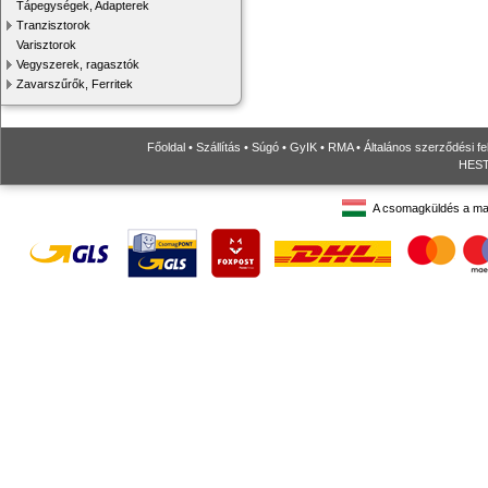
Tápegységek, Adapterek
Tranzisztorok
Varisztorok
Vegyszerek, ragasztók
Zavarszűrők, Ferritek
Főoldal
•
Szállítás
•
Súgó
•
GyIK
•
RMA
•
Általános szerződési fe
HESTO
A csomagküldés a ma