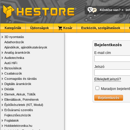
Kérdése van?
»
in
Kategóriák
Újdonságok
Kosár
Eszközök, szolgáltatások
3D nyomtatás
Adathordozók
Bejelentkezés
Ajándékok, ajándékutalványok
Analóg áramkörök
E-mail cím
Audiotechnika
Autó HiFi
Jelszó
Biztosítékok
Csatlakozók
Csomagolás és tárolás
Elfelejtett jelszó?
Digitális áramkörök
Maradjon bejelen
Diódák
Elemek, Akkuk, Töltők
Ellenállások, Potméterek
Építőkészletek (KIT, Modul)
Erősáramú szerelés
Fejlesztőeszközök
Foglalatok
Hobbielektronika.hu