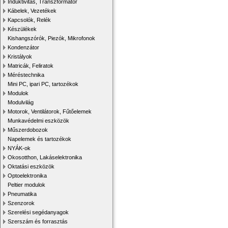
Induktivitás, Transzformátor
Kábelek, Vezetékek
Kapcsolók, Relék
Készülékek
Kishangszórók, Piezók, Mikrofonok
Kondenzátor
Kristályok
Matricák, Feliratok
Méréstechnika
Mini PC, ipari PC, tartozékok
Modulok
Modulvilág
Motorok, Ventilátorok, Fűtőelemek
Munkavédelmi eszközök
Műszerdobozok
Napelemek és tartozékok
NYÁK-ok
Okosotthon, Lakáselektronika
Oktatási eszközök
Optoelektronika
Peltier modulok
Pneumatika
Szenzorok
Szerelési segédanyagok
Szerszám és forrasztás