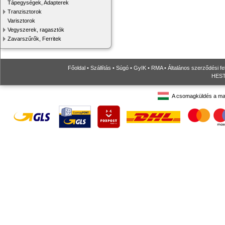
Tápegységek, Adapterek
Tranzisztorok
Varisztorok
Vegyszerek, ragasztók
Zavarszűrők, Ferritek
Főoldal
•
Szállítás
•
Súgó
•
GyIK
•
RMA
•
Általános szerződési fe
HESTO
A csomagküldés a ma