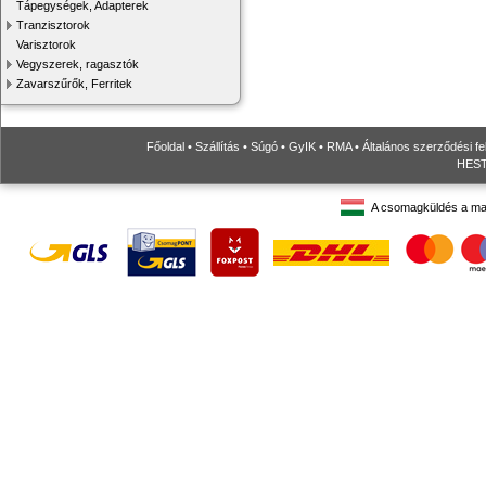
Tápegységek, Adapterek
Tranzisztorok
Varisztorok
Vegyszerek, ragasztók
Zavarszűrők, Ferritek
Főoldal
•
Szállítás
•
Súgó
•
GyIK
•
RMA
•
Általános szerződési fe
HESTO
A csomagküldés a ma