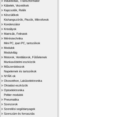
Induktivitás, Transzformátor
Kábelek, Vezetékek
Kapcsolók, Relék
Készülékek
Kishangszórók, Piezók, Mikrofonok
Kondenzátor
Kristályok
Matricák, Feliratok
Méréstechnika
Mini PC, ipari PC, tartozékok
Modulok
Modulvilág
Motorok, Ventilátorok, Fűtőelemek
Munkavédelmi eszközök
Műszerdobozok
Napelemek és tartozékok
NYÁK-ok
Okosotthon, Lakáselektronika
Oktatási eszközök
Optoelektronika
Peltier modulok
Pneumatika
Szenzorok
Szerelési segédanyagok
Szerszám és forrasztás