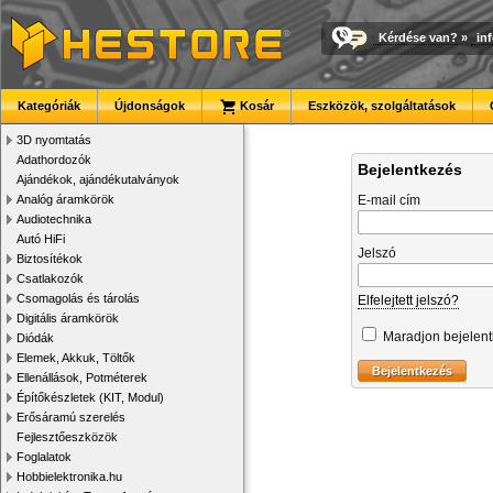
Kérdése van?
»
in
Kategóriák
Újdonságok
Kosár
Eszközök, szolgáltatások
3D nyomtatás
Adathordozók
Bejelentkezés
Ajándékok, ajándékutalványok
Analóg áramkörök
E-mail cím
Audiotechnika
Autó HiFi
Jelszó
Biztosítékok
Csatlakozók
Csomagolás és tárolás
Elfelejtett jelszó?
Digitális áramkörök
Maradjon bejelen
Diódák
Elemek, Akkuk, Töltők
Ellenállások, Potméterek
Építőkészletek (KIT, Modul)
Erősáramú szerelés
Fejlesztőeszközök
Foglalatok
Hobbielektronika.hu