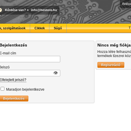
Belép
Kérdése van?
»
info@hestore.hu
T
, szolgáltatások
Cikkek
Súgó
Bejelentkezés
Nincs még fiókj
Hozza létre felhaszn
E-mail cím
termékek tízezrei közö
Jelszó
👁︎
Elfelejtett jelszó?
Maradjon bejelentkezve