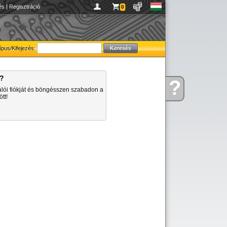
és
|
Regisztráció
0
ípus/Kifejezés:
a?
?
Kérdése
álói fiókját és böngésszen szabadon a
van
tt!