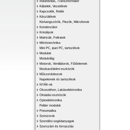
Induktivitás, Transzformátor
Kábelek, Vezetékek
Kapcsolók, Relék
Készülékek
Kishangszórók, Piezók, Mikrofonok
Kondenzátor
Kristályok
Matricák, Feliratok
Méréstechnika
Mini PC, ipari PC, tartozékok
Modulok
Modulvilág
Motorok, Ventilátorok, Fűtőelemek
Munkavédelmi eszközök
Műszerdobozok
Napelemek és tartozékok
NYÁK-ok
Okosotthon, Lakáselektronika
Oktatási eszközök
Optoelektronika
Peltier modulok
Pneumatika
Szenzorok
Szerelési segédanyagok
Szerszám és forrasztás