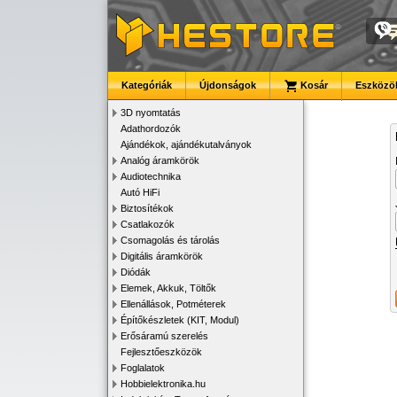
Kategóriák
Újdonságok
Kosár
Eszközök
3D nyomtatás
Adathordozók
Ajándékok, ajándékutalványok
Analóg áramkörök
Audiotechnika
Autó HiFi
Biztosítékok
Csatlakozók
Csomagolás és tárolás
Digitális áramkörök
Diódák
Elemek, Akkuk, Töltők
Ellenállások, Potméterek
Építőkészletek (KIT, Modul)
Erősáramú szerelés
Fejlesztőeszközök
Foglalatok
Hobbielektronika.hu