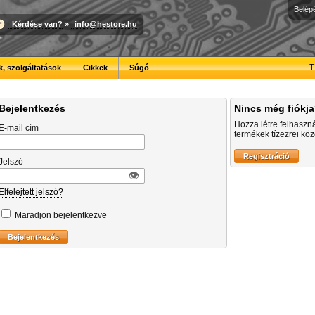
Belép
Kérdése van?
»
info@hestore.hu
T
, szolgáltatások
Cikkek
Súgó
Bejelentkezés
Nincs még fiókj
Hozza létre felhaszn
E-mail cím
termékek tízezrei közö
Jelszó
👁︎
Elfelejtett jelszó?
Maradjon bejelentkezve