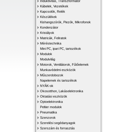
Induktivitás, Transzformátor
Kábelek, Vezetékek
Kapcsolók, Relék
Készülékek
Kishangszórók, Piezók, Mikrofonok
Kondenzátor
Kristályok
Matricák, Feliratok
Méréstechnika
Mini PC, ipari PC, tartozékok
Modulok
Modulvilág
Motorok, Ventilátorok, Fűtőelemek
Munkavédelmi eszközök
Műszerdobozok
Napelemek és tartozékok
NYÁK-ok
Okosotthon, Lakáselektronika
Oktatási eszközök
Optoelektronika
Peltier modulok
Pneumatika
Szenzorok
Szerelési segédanyagok
Szerszám és forrasztás