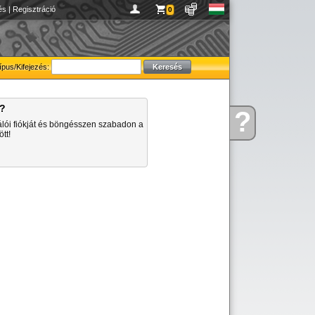
és
|
Regisztráció
0
ípus/Kifejezés:
a?
?
Kérdése
álói fiókját és böngésszen szabadon a
van
tt!