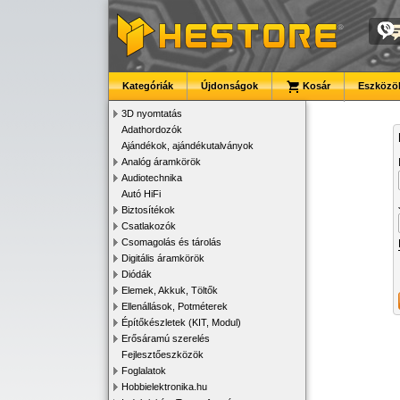
Kategóriák
Újdonságok
Kosár
Eszközök
3D nyomtatás
Adathordozók
Ajándékok, ajándékutalványok
Analóg áramkörök
Audiotechnika
Autó HiFi
Biztosítékok
Csatlakozók
Csomagolás és tárolás
Digitális áramkörök
Diódák
Elemek, Akkuk, Töltők
Ellenállások, Potméterek
Építőkészletek (KIT, Modul)
Erősáramú szerelés
Fejlesztőeszközök
Foglalatok
Hobbielektronika.hu