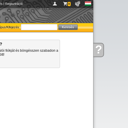
és
|
Regisztráció
0
ípus/Kifejezés:
a?
?
Kérdése
álói fiókját és böngésszen szabadon a
van
tt!