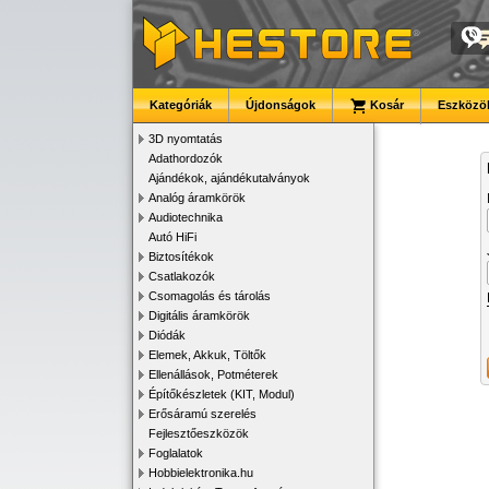
Kategóriák
Újdonságok
Kosár
Eszközök
3D nyomtatás
Adathordozók
Ajándékok, ajándékutalványok
Analóg áramkörök
Audiotechnika
Autó HiFi
Biztosítékok
Csatlakozók
Csomagolás és tárolás
Digitális áramkörök
Diódák
Elemek, Akkuk, Töltők
Ellenállások, Potméterek
Építőkészletek (KIT, Modul)
Erősáramú szerelés
Fejlesztőeszközök
Foglalatok
Hobbielektronika.hu