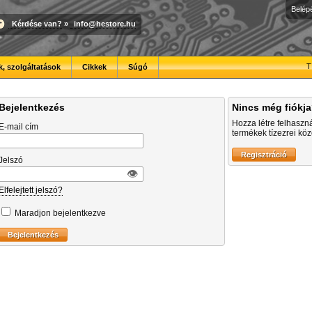
Belép
Kérdése van?
»
info@hestore.hu
T
, szolgáltatások
Cikkek
Súgó
Bejelentkezés
Nincs még fiókj
Hozza létre felhaszn
E-mail cím
termékek tízezrei közö
Jelszó
👁︎
Elfelejtett jelszó?
Maradjon bejelentkezve