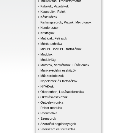
Induktivitás, Transzformátor
Kábelek, Vezetékek
Kapcsolók, Relék
Készülékek
Kishangszórók, Piezók, Mikrofonok
Kondenzátor
Kristályok
Matricák, Feliratok
Méréstechnika
Mini PC, ipari PC, tartozékok
Modulok
Modulvilág
Motorok, Ventilátorok, Fűtőelemek
Munkavédelmi eszközök
Műszerdobozok
Napelemek és tartozékok
NYÁK-ok
Okosotthon, Lakáselektronika
Oktatási eszközök
Optoelektronika
Peltier modulok
Pneumatika
Szenzorok
Szerelési segédanyagok
Szerszám és forrasztás