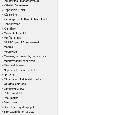
Induktivitás, Transzformátor
Kábelek, Vezetékek
Kapcsolók, Relék
Készülékek
Kishangszórók, Piezók, Mikrofonok
Kondenzátor
Kristályok
Matricák, Feliratok
Méréstechnika
Mini PC, ipari PC, tartozékok
Modulok
Modulvilág
Motorok, Ventilátorok, Fűtőelemek
Munkavédelmi eszközök
Műszerdobozok
Napelemek és tartozékok
NYÁK-ok
Okosotthon, Lakáselektronika
Oktatási eszközök
Optoelektronika
Peltier modulok
Pneumatika
Szenzorok
Szerelési segédanyagok
Szerszám és forrasztás