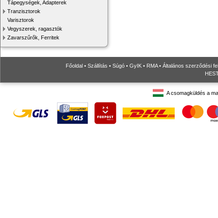
Tápegységek, Adapterek
Tranzisztorok
Varisztorok
Vegyszerek, ragasztók
Zavarszűrők, Ferritek
Főoldal
•
Szállítás
•
Súgó
•
GyIK
•
RMA
•
Általános szerződési fe
HESTO
A csomagküldés a ma