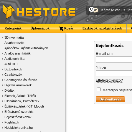
Kérdése van?
»
in
Kategóriák
Újdonságok
Kosár
Eszközök, szolgáltatások
3D nyomtatás
Adathordozók
Bejelentkezés
Ajándékok, ajándékutalványok
Analóg áramkörök
E-mail cím
Audiotechnika
Autó HiFi
Jelszó
Biztosítékok
Csatlakozók
Csomagolás és tárolás
Elfelejtett jelszó?
Digitális áramkörök
Maradjon bejelen
Diódák
Elemek, Akkuk, Töltők
Ellenállások, Potméterek
Építőkészletek (KIT, Modul)
Erősáramú szerelés
Fejlesztőeszközök
Foglalatok
Hobbielektronika.hu