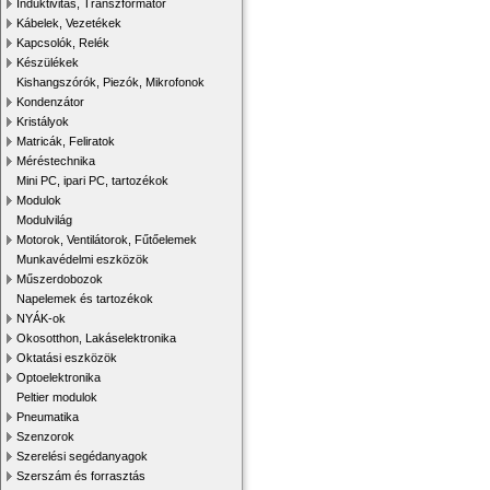
Induktivitás, Transzformátor
Kábelek, Vezetékek
Kapcsolók, Relék
Készülékek
Kishangszórók, Piezók, Mikrofonok
Kondenzátor
Kristályok
Matricák, Feliratok
Méréstechnika
Mini PC, ipari PC, tartozékok
Modulok
Modulvilág
Motorok, Ventilátorok, Fűtőelemek
Munkavédelmi eszközök
Műszerdobozok
Napelemek és tartozékok
NYÁK-ok
Okosotthon, Lakáselektronika
Oktatási eszközök
Optoelektronika
Peltier modulok
Pneumatika
Szenzorok
Szerelési segédanyagok
Szerszám és forrasztás