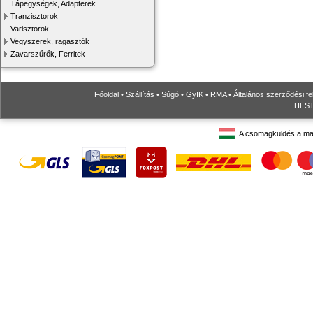
Tápegységek, Adapterek
Tranzisztorok
Varisztorok
Vegyszerek, ragasztók
Zavarszűrők, Ferritek
Főoldal
•
Szállítás
•
Súgó
•
GyIK
•
RMA
•
Általános szerződési fe
HESTO
A csomagküldés a ma