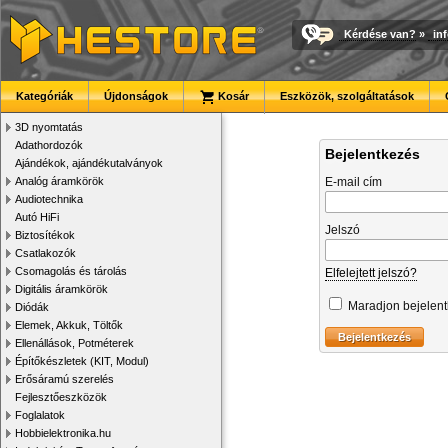
Kérdése van?
»
in
Kategóriák
Újdonságok
Kosár
Eszközök, szolgáltatások
3D nyomtatás
Adathordozók
Bejelentkezés
Ajándékok, ajándékutalványok
Analóg áramkörök
E-mail cím
Audiotechnika
Autó HiFi
Jelszó
Biztosítékok
Csatlakozók
Csomagolás és tárolás
Elfelejtett jelszó?
Digitális áramkörök
Maradjon bejelen
Diódák
Elemek, Akkuk, Töltők
Ellenállások, Potméterek
Építőkészletek (KIT, Modul)
Erősáramú szerelés
Fejlesztőeszközök
Foglalatok
Hobbielektronika.hu