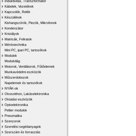
Induktivitás, Transzformátor
Kábelek, Vezetékek
Kapcsolók, Relék
Készülékek
Kishangszórók, Piezók, Mikrofonok
Kondenzátor
Kristályok
Matricák, Feliratok
Méréstechnika
Mini PC, ipari PC, tartozékok
Modulok
Modulvilág
Motorok, Ventilátorok, Fűtőelemek
Munkavédelmi eszközök
Műszerdobozok
Napelemek és tartozékok
NYÁK-ok
Okosotthon, Lakáselektronika
Oktatási eszközök
Optoelektronika
Peltier modulok
Pneumatika
Szenzorok
Szerelési segédanyagok
Szerszám és forrasztás