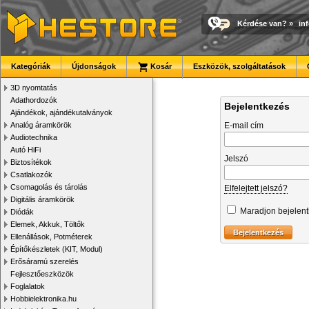
Kérdése van?
»
in
Kategóriák
Újdonságok
Kosár
Eszközök, szolgáltatások
3D nyomtatás
Adathordozók
Bejelentkezés
Ajándékok, ajándékutalványok
Analóg áramkörök
E-mail cím
Audiotechnika
Autó HiFi
Jelszó
Biztosítékok
Csatlakozók
Csomagolás és tárolás
Elfelejtett jelszó?
Digitális áramkörök
Maradjon bejelen
Diódák
Elemek, Akkuk, Töltők
Ellenállások, Potméterek
Építőkészletek (KIT, Modul)
Erősáramú szerelés
Fejlesztőeszközök
Foglalatok
Hobbielektronika.hu