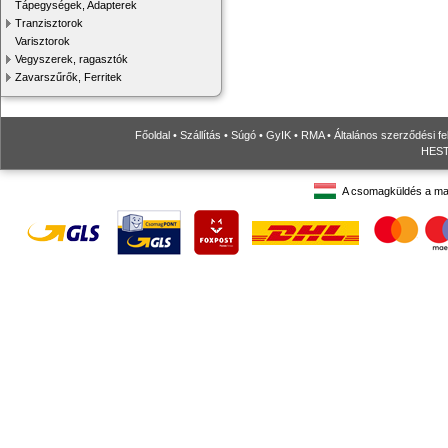
Tápegységek, Adapterek
Tranzisztorok
Varisztorok
Vegyszerek, ragasztók
Zavarszűrők, Ferritek
Főoldal
•
Szállítás
•
Súgó
•
GyIK
•
RMA
•
Általános szerződési fe
HESTO
A csomagküldés a ma