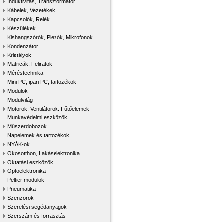
Induktivitás, Transzformátor
Kábelek, Vezetékek
Kapcsolók, Relék
Készülékek
Kishangszórók, Piezók, Mikrofonok
Kondenzátor
Kristályok
Matricák, Feliratok
Méréstechnika
Mini PC, ipari PC, tartozékok
Modulok
Modulvilág
Motorok, Ventilátorok, Fűtőelemek
Munkavédelmi eszközök
Műszerdobozok
Napelemek és tartozékok
NYÁK-ok
Okosotthon, Lakáselektronika
Oktatási eszközök
Optoelektronika
Peltier modulok
Pneumatika
Szenzorok
Szerelési segédanyagok
Szerszám és forrasztás