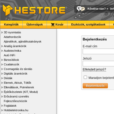
Kérdése van?
»
in
Kategóriák
Újdonságok
Kosár
Eszközök, szolgáltatások
3D nyomtatás
Adathordozók
Bejelentkezés
Ajándékok, ajándékutalványok
Analóg áramkörök
E-mail cím
Audiotechnika
Autó HiFi
Jelszó
Biztosítékok
Csatlakozók
Csomagolás és tárolás
Elfelejtett jelszó?
Digitális áramkörök
Maradjon bejelen
Diódák
Elemek, Akkuk, Töltők
Ellenállások, Potméterek
Építőkészletek (KIT, Modul)
Erősáramú szerelés
Fejlesztőeszközök
Foglalatok
Hobbielektronika.hu