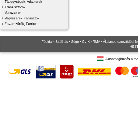
Tápegységek, Adapterek
Tranzisztorok
Varisztorok
Vegyszerek, ragasztók
Zavarszűrők, Ferritek
Főoldal
•
Szállítás
•
Súgó
•
GyIK
•
RMA
•
Általános szerződési fe
HESTO
A csomagküldés a ma