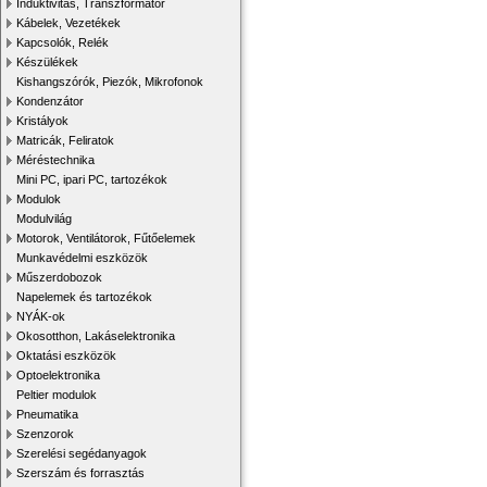
Induktivitás, Transzformátor
Kábelek, Vezetékek
Kapcsolók, Relék
Készülékek
Kishangszórók, Piezók, Mikrofonok
Kondenzátor
Kristályok
Matricák, Feliratok
Méréstechnika
Mini PC, ipari PC, tartozékok
Modulok
Modulvilág
Motorok, Ventilátorok, Fűtőelemek
Munkavédelmi eszközök
Műszerdobozok
Napelemek és tartozékok
NYÁK-ok
Okosotthon, Lakáselektronika
Oktatási eszközök
Optoelektronika
Peltier modulok
Pneumatika
Szenzorok
Szerelési segédanyagok
Szerszám és forrasztás