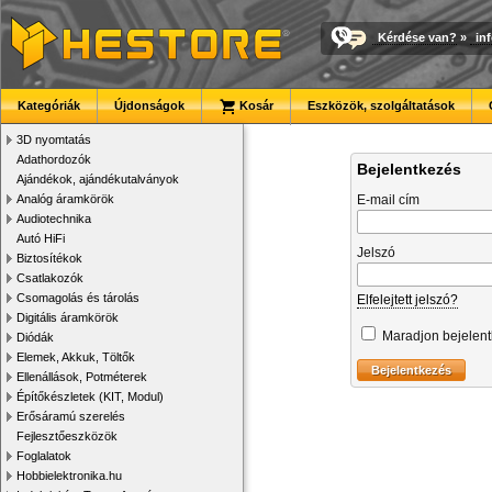
Kérdése van?
»
in
Kategóriák
Újdonságok
Kosár
Eszközök, szolgáltatások
3D nyomtatás
Adathordozók
Bejelentkezés
Ajándékok, ajándékutalványok
Analóg áramkörök
E-mail cím
Audiotechnika
Autó HiFi
Jelszó
Biztosítékok
Csatlakozók
Csomagolás és tárolás
Elfelejtett jelszó?
Digitális áramkörök
Maradjon bejelen
Diódák
Elemek, Akkuk, Töltők
Ellenállások, Potméterek
Építőkészletek (KIT, Modul)
Erősáramú szerelés
Fejlesztőeszközök
Foglalatok
Hobbielektronika.hu