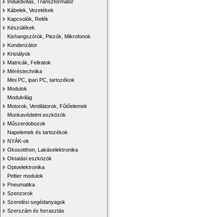
Induktivitás, Transzformátor
Kábelek, Vezetékek
Kapcsolók, Relék
Készülékek
Kishangszórók, Piezók, Mikrofonok
Kondenzátor
Kristályok
Matricák, Feliratok
Méréstechnika
Mini PC, ipari PC, tartozékok
Modulok
Modulvilág
Motorok, Ventilátorok, Fűtőelemek
Munkavédelmi eszközök
Műszerdobozok
Napelemek és tartozékok
NYÁK-ok
Okosotthon, Lakáselektronika
Oktatási eszközök
Optoelektronika
Peltier modulok
Pneumatika
Szenzorok
Szerelési segédanyagok
Szerszám és forrasztás