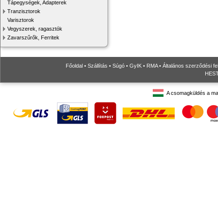
Tápegységek, Adapterek
Tranzisztorok
Varisztorok
Vegyszerek, ragasztók
Zavarszűrők, Ferritek
Főoldal
•
Szállítás
•
Súgó
•
GyIK
•
RMA
•
Általános szerződési fe
HESTO
A csomagküldés a ma