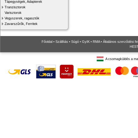
Tápegységek, Adapterek
Tranzisztorok
Varisztorok
Vegyszerek, ragasztók
Zavarszűrők, Ferritek
Főoldal
•
Szállítás
•
Súgó
•
GyIK
•
RMA
•
Általános szerződési fe
HESTO
A csomagküldés a ma