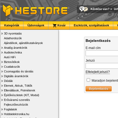
Kérdése van?
»
in
Kategóriák
Újdonságok
Kosár
Eszközök, szolgáltatások
3D nyomtatás
Adathordozók
Bejelentkezés
Ajándékok, ajándékutalványok
Analóg áramkörök
E-mail cím
Audiotechnika
Autó HiFi
Jelszó
Biztosítékok
Csatlakozók
Csomagolás és tárolás
Elfelejtett jelszó?
Digitális áramkörök
Maradjon bejelen
Diódák
Elemek, Akkuk, Töltők
Ellenállások, Potméterek
Építőkészletek (KIT, Modul)
Erősáramú szerelés
Fejlesztőeszközök
Foglalatok
Hobbielektronika.hu