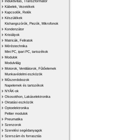
Induktivitás, Transzformátor
Kábelek, Vezetékek
Kapcsolók, Relék
Készülékek
Kishangszórók, Piezók, Mikrofonok
Kondenzátor
Kristályok
Matricák, Feliratok
Méréstechnika
Mini PC, ipari PC, tartozékok
Modulok
Modulvilág
Motorok, Ventilátorok, Fűtőelemek
Munkavédelmi eszközök
Műszerdobozok
Napelemek és tartozékok
NYÁK-ok
Okosotthon, Lakáselektronika
Oktatási eszközök
Optoelektronika
Peltier modulok
Pneumatika
Szenzorok
Szerelési segédanyagok
Szerszám és forrasztás