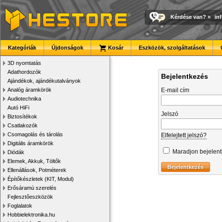
Kérdése van?
»
in
Kategóriák
Újdonságok
Kosár
Eszközök, szolgáltatások
3D nyomtatás
Adathordozók
Bejelentkezés
Ajándékok, ajándékutalványok
Analóg áramkörök
E-mail cím
Audiotechnika
Autó HiFi
Jelszó
Biztosítékok
Csatlakozók
Csomagolás és tárolás
Elfelejtett jelszó?
Digitális áramkörök
Maradjon bejelen
Diódák
Elemek, Akkuk, Töltők
Ellenállások, Potméterek
Építőkészletek (KIT, Modul)
Erősáramú szerelés
Fejlesztőeszközök
Foglalatok
Hobbielektronika.hu