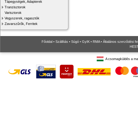
Tápegységek, Adapterek
Tranzisztorok
Varisztorok
Vegyszerek, ragasztók
Zavarszűrők, Ferritek
Főoldal
•
Szállítás
•
Súgó
•
GyIK
•
RMA
•
Általános szerződési fe
HESTO
A csomagküldés a ma