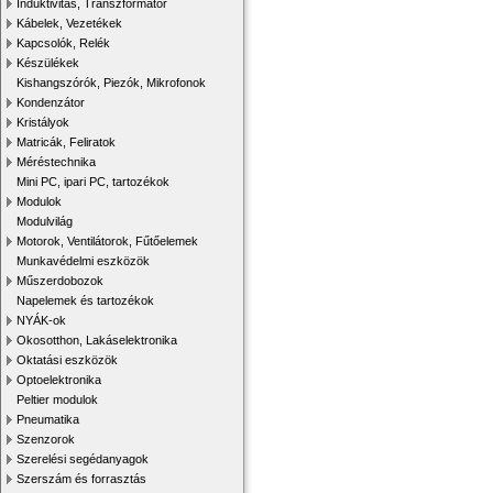
Induktivitás, Transzformátor
Kábelek, Vezetékek
Kapcsolók, Relék
Készülékek
Kishangszórók, Piezók, Mikrofonok
Kondenzátor
Kristályok
Matricák, Feliratok
Méréstechnika
Mini PC, ipari PC, tartozékok
Modulok
Modulvilág
Motorok, Ventilátorok, Fűtőelemek
Munkavédelmi eszközök
Műszerdobozok
Napelemek és tartozékok
NYÁK-ok
Okosotthon, Lakáselektronika
Oktatási eszközök
Optoelektronika
Peltier modulok
Pneumatika
Szenzorok
Szerelési segédanyagok
Szerszám és forrasztás