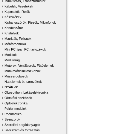
Induktivitás, Transzformátor
Kábelek, Vezetékek
Kapcsolók, Relék
Készülékek
Kishangszórók, Piezók, Mikrofonok
Kondenzátor
Kristályok
Matricák, Feliratok
Méréstechnika
Mini PC, ipari PC, tartozékok
Modulok
Modulvilág
Motorok, Ventilátorok, Fűtőelemek
Munkavédelmi eszközök
Műszerdobozok
Napelemek és tartozékok
NYÁK-ok
Okosotthon, Lakáselektronika
Oktatási eszközök
Optoelektronika
Peltier modulok
Pneumatika
Szenzorok
Szerelési segédanyagok
Szerszám és forrasztás