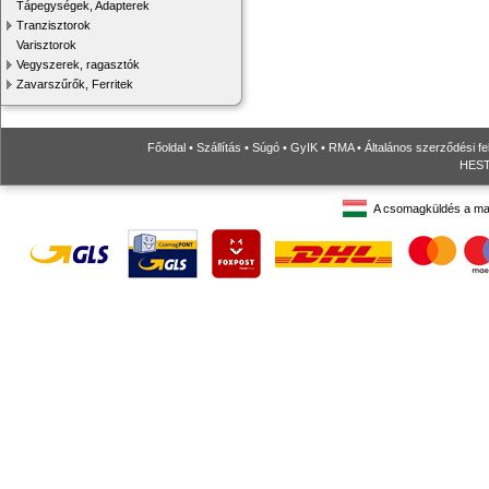
Tápegységek, Adapterek
Tranzisztorok
Varisztorok
Vegyszerek, ragasztók
Zavarszűrők, Ferritek
Főoldal
•
Szállítás
•
Súgó
•
GyIK
•
RMA
•
Általános szerződési fe
HESTO
A csomagküldés a ma