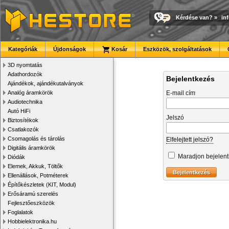
Kérdése van?
»
in
Kategóriák
Újdonságok
Kosár
Eszközök, szolgáltatások
3D nyomtatás
Adathordozók
Bejelentkezés
Ajándékok, ajándékutalványok
Analóg áramkörök
E-mail cím
Audiotechnika
Autó HiFi
Jelszó
Biztosítékok
Csatlakozók
Csomagolás és tárolás
Elfelejtett jelszó?
Digitális áramkörök
Maradjon bejelen
Diódák
Elemek, Akkuk, Töltők
Ellenállások, Potméterek
Építőkészletek (KIT, Modul)
Erősáramú szerelés
Fejlesztőeszközök
Foglalatok
Hobbielektronika.hu