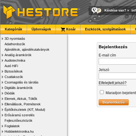
Kérdése van?
»
in
Kategóriák
Újdonságok
Kosár
Eszközök, szolgáltatások
3D nyomtatás
Adathordozók
Bejelentkezés
Ajándékok, ajándékutalványok
Analóg áramkörök
E-mail cím
Audiotechnika
Autó HiFi
Jelszó
Biztosítékok
Csatlakozók
Csomagolás és tárolás
Elfelejtett jelszó?
Digitális áramkörök
Maradjon bejelen
Diódák
Elemek, Akkuk, Töltők
Ellenállások, Potméterek
Építőkészletek (KIT, Modul)
Erősáramú szerelés
Fejlesztőeszközök
Foglalatok
Hobbielektronika.hu