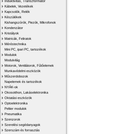
Induktivitás, Transzformátor
Kábelek, Vezetékek
Kapcsolók, Relék
Készülékek
Kishangszórók, Piezók, Mikrofonok
Kondenzátor
Kristályok
Matricák, Feliratok
Méréstechnika
Mini PC, ipari PC, tartozékok
Modulok
Modulvilág
Motorok, Ventilátorok, Fűtőelemek
Munkavédelmi eszközök
Műszerdobozok
Napelemek és tartozékok
NYÁK-ok
Okosotthon, Lakáselektronika
Oktatási eszközök
Optoelektronika
Peltier modulok
Pneumatika
Szenzorok
Szerelési segédanyagok
Szerszám és forrasztás