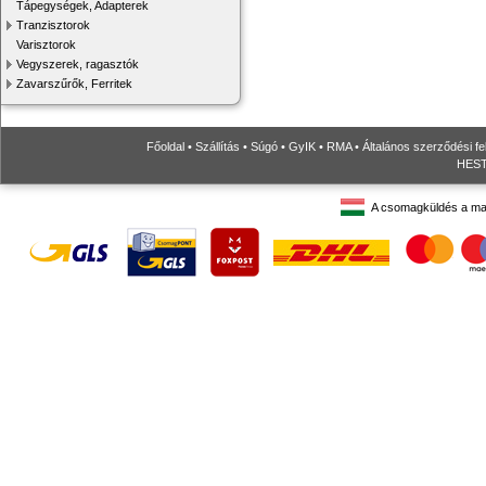
Tápegységek, Adapterek
Tranzisztorok
Varisztorok
Vegyszerek, ragasztók
Zavarszűrők, Ferritek
Főoldal
•
Szállítás
•
Súgó
•
GyIK
•
RMA
•
Általános szerződési fe
HESTO
A csomagküldés a ma