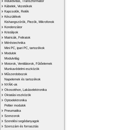
Induktivitás, Transzformátor
Kábelek, Vezetékek
Kapcsolók, Relék
Készülékek
Kishangszórók, Piezók, Mikrofonok
Kondenzátor
Kristályok
Matricák, Feliratok
Méréstechnika
Mini PC, ipari PC, tartozékok
Modulok
Modulvilág
Motorok, Ventilátorok, Fűtőelemek
Munkavédelmi eszközök
Műszerdobozok
Napelemek és tartozékok
NYÁK-ok
Okosotthon, Lakáselektronika
Oktatási eszközök
Optoelektronika
Peltier modulok
Pneumatika
Szenzorok
Szerelési segédanyagok
Szerszám és forrasztás