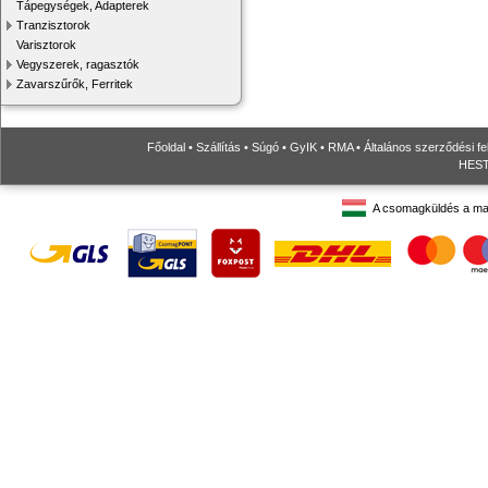
Tápegységek, Adapterek
Tranzisztorok
Varisztorok
Vegyszerek, ragasztók
Zavarszűrők, Ferritek
Főoldal
•
Szállítás
•
Súgó
•
GyIK
•
RMA
•
Általános szerződési fe
HESTO
A csomagküldés a ma