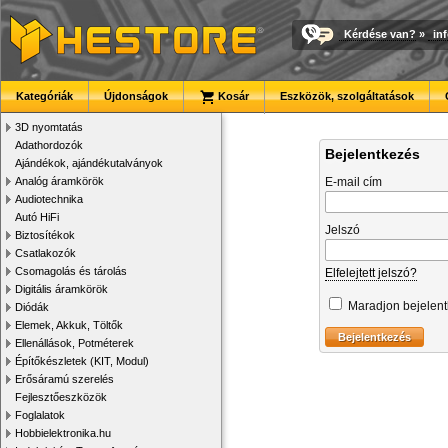
Kérdése van?
»
in
Kategóriák
Újdonságok
Kosár
Eszközök, szolgáltatások
3D nyomtatás
Adathordozók
Bejelentkezés
Ajándékok, ajándékutalványok
Analóg áramkörök
E-mail cím
Audiotechnika
Autó HiFi
Jelszó
Biztosítékok
Csatlakozók
Csomagolás és tárolás
Elfelejtett jelszó?
Digitális áramkörök
Maradjon bejelen
Diódák
Elemek, Akkuk, Töltők
Ellenállások, Potméterek
Építőkészletek (KIT, Modul)
Erősáramú szerelés
Fejlesztőeszközök
Foglalatok
Hobbielektronika.hu