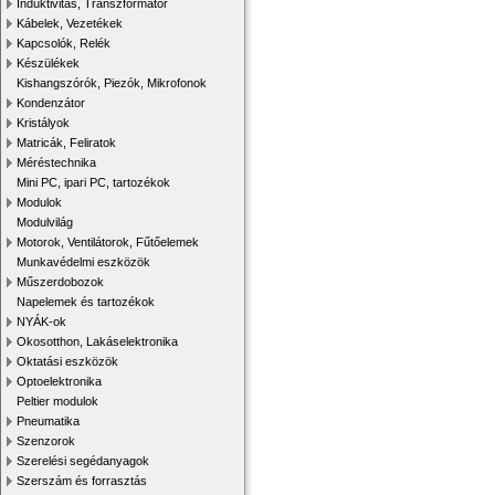
Induktivitás, Transzformátor
Kábelek, Vezetékek
Kapcsolók, Relék
Készülékek
Kishangszórók, Piezók, Mikrofonok
Kondenzátor
Kristályok
Matricák, Feliratok
Méréstechnika
Mini PC, ipari PC, tartozékok
Modulok
Modulvilág
Motorok, Ventilátorok, Fűtőelemek
Munkavédelmi eszközök
Műszerdobozok
Napelemek és tartozékok
NYÁK-ok
Okosotthon, Lakáselektronika
Oktatási eszközök
Optoelektronika
Peltier modulok
Pneumatika
Szenzorok
Szerelési segédanyagok
Szerszám és forrasztás