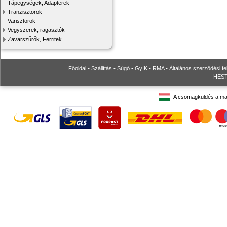
Tápegységek, Adapterek
Tranzisztorok
Varisztorok
Vegyszerek, ragasztók
Zavarszűrők, Ferritek
Főoldal
•
Szállítás
•
Súgó
•
GyIK
•
RMA
•
Általános szerződési fe
HESTO
A csomagküldés a ma