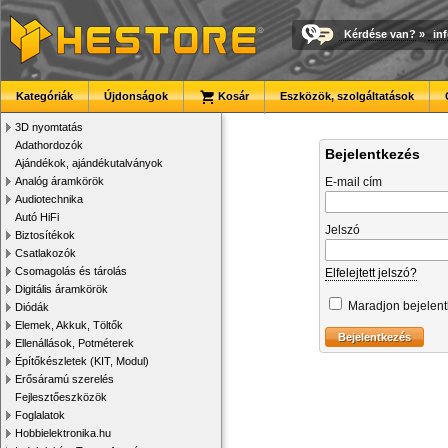
Kérdése van?
»
in
Kategóriák
Újdonságok
Kosár
Eszközök, szolgáltatások
3D nyomtatás
Adathordozók
Bejelentkezés
Ajándékok, ajándékutalványok
Analóg áramkörök
E-mail cím
Audiotechnika
Autó HiFi
Jelszó
Biztosítékok
Csatlakozók
Csomagolás és tárolás
Elfelejtett jelszó?
Digitális áramkörök
Maradjon bejelen
Diódák
Elemek, Akkuk, Töltők
Ellenállások, Potméterek
Építőkészletek (KIT, Modul)
Erősáramú szerelés
Fejlesztőeszközök
Foglalatok
Hobbielektronika.hu