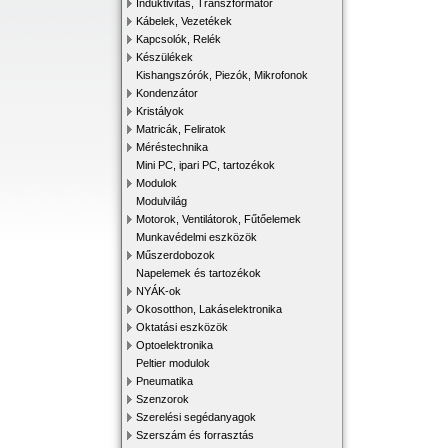
Induktivitás, Transzformátor
Kábelek, Vezetékek
Kapcsolók, Relék
Készülékek
Kishangszórók, Piezók, Mikrofonok
Kondenzátor
Kristályok
Matricák, Feliratok
Méréstechnika
Mini PC, ipari PC, tartozékok
Modulok
Modulvilág
Motorok, Ventilátorok, Fűtőelemek
Munkavédelmi eszközök
Műszerdobozok
Napelemek és tartozékok
NYÁK-ok
Okosotthon, Lakáselektronika
Oktatási eszközök
Optoelektronika
Peltier modulok
Pneumatika
Szenzorok
Szerelési segédanyagok
Szerszám és forrasztás