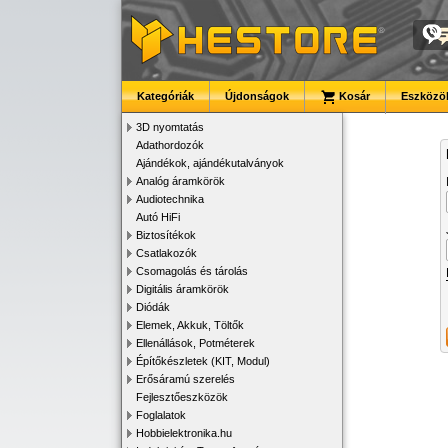
Kategóriák
Újdonságok
Kosár
Eszközök
3D nyomtatás
Adathordozók
Ajándékok, ajándékutalványok
Analóg áramkörök
Audiotechnika
Autó HiFi
Biztosítékok
Csatlakozók
Csomagolás és tárolás
Digitális áramkörök
Diódák
Elemek, Akkuk, Töltők
Ellenállások, Potméterek
Építőkészletek (KIT, Modul)
Erősáramú szerelés
Fejlesztőeszközök
Foglalatok
Hobbielektronika.hu