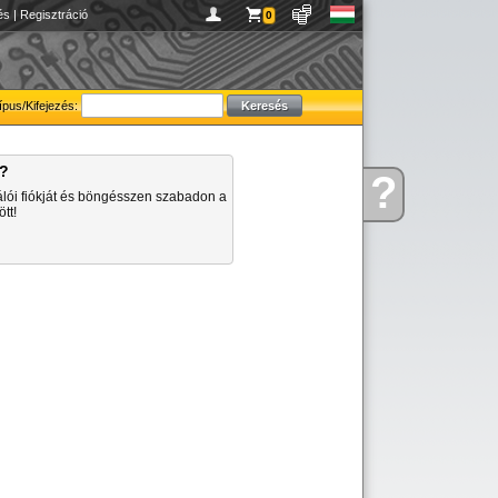
és
|
Regisztráció
0
ípus/Kifejezés:
a?
?
Kérdése
álói fiókját és böngésszen szabadon a
van
tt!