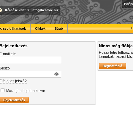
Belép
Kérdése van?
»
info@hestore.hu
T
, szolgáltatások
Cikkek
Súgó
Bejelentkezés
Nincs még fiókj
Hozza létre felhaszn
E-mail cím
termékek tízezrei közö
Jelszó
👁︎
Elfelejtett jelszó?
Maradjon bejelentkezve