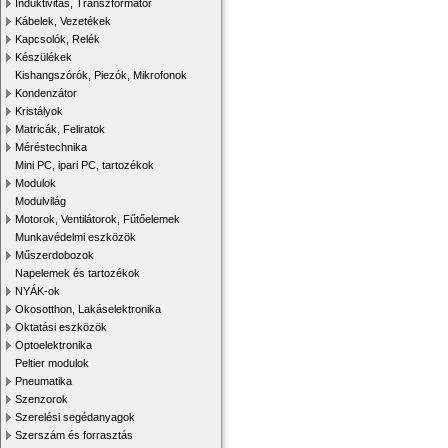
Induktivitás, Transzformátor
Kábelek, Vezetékek
Kapcsolók, Relék
Készülékek
Kishangszórók, Piezók, Mikrofonok
Kondenzátor
Kristályok
Matricák, Feliratok
Méréstechnika
Mini PC, ipari PC, tartozékok
Modulok
Modulvilág
Motorok, Ventilátorok, Fűtőelemek
Munkavédelmi eszközök
Műszerdobozok
Napelemek és tartozékok
NYÁK-ok
Okosotthon, Lakáselektronika
Oktatási eszközök
Optoelektronika
Peltier modulok
Pneumatika
Szenzorok
Szerelési segédanyagok
Szerszám és forrasztás