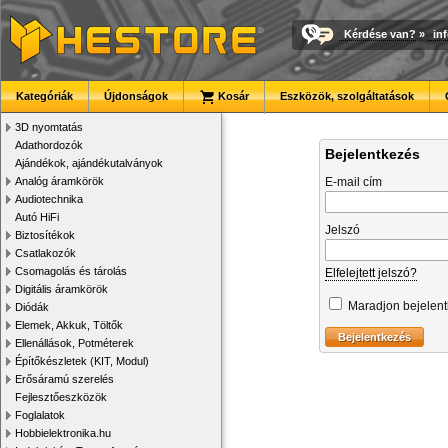
Kérdése van?
»
in
Kategóriák
Újdonságok
Kosár
Eszközök, szolgáltatások
3D nyomtatás
Adathordozók
Bejelentkezés
Ajándékok, ajándékutalványok
Analóg áramkörök
E-mail cím
Audiotechnika
Autó HiFi
Jelszó
Biztosítékok
Csatlakozók
Csomagolás és tárolás
Elfelejtett jelszó?
Digitális áramkörök
Maradjon bejelen
Diódák
Elemek, Akkuk, Töltők
Ellenállások, Potméterek
Építőkészletek (KIT, Modul)
Erősáramú szerelés
Fejlesztőeszközök
Foglalatok
Hobbielektronika.hu