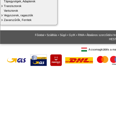
Tápegységek, Adapterek
Tranzisztorok
Varisztorok
Vegyszerek, ragasztók
Zavarszűrők, Ferritek
Főoldal
•
Szállítás
•
Súgó
•
GyIK
•
RMA
•
Általános szerződési fe
HESTO
A csomagküldés a ma