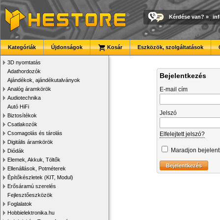
Kérdése van?
»
in
Kategóriák
Újdonságok
Kosár
Eszközök, szolgáltatások
3D nyomtatás
Adathordozók
Bejelentkezés
Ajándékok, ajándékutalványok
Analóg áramkörök
E-mail cím
Audiotechnika
Autó HiFi
Jelszó
Biztosítékok
Csatlakozók
Csomagolás és tárolás
Elfelejtett jelszó?
Digitális áramkörök
Maradjon bejelen
Diódák
Elemek, Akkuk, Töltők
Ellenállások, Potméterek
Építőkészletek (KIT, Modul)
Erősáramú szerelés
Fejlesztőeszközök
Foglalatok
Hobbielektronika.hu