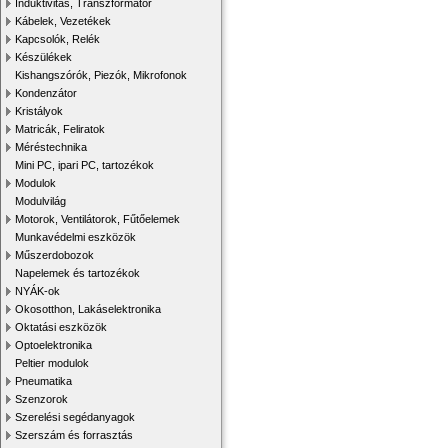
Induktivitás, Transzformátor
Kábelek, Vezetékek
Kapcsolók, Relék
Készülékek
Kishangszórók, Piezók, Mikrofonok
Kondenzátor
Kristályok
Matricák, Feliratok
Méréstechnika
Mini PC, ipari PC, tartozékok
Modulok
Modulvilág
Motorok, Ventilátorok, Fűtőelemek
Munkavédelmi eszközök
Műszerdobozok
Napelemek és tartozékok
NYÁK-ok
Okosotthon, Lakáselektronika
Oktatási eszközök
Optoelektronika
Peltier modulok
Pneumatika
Szenzorok
Szerelési segédanyagok
Szerszám és forrasztás