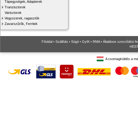
Tápegységek, Adapterek
Tranzisztorok
Varisztorok
Vegyszerek, ragasztók
Zavarszűrők, Ferritek
Főoldal
•
Szállítás
•
Súgó
•
GyIK
•
RMA
•
Általános szerződési fe
HESTO
A csomagküldés a ma