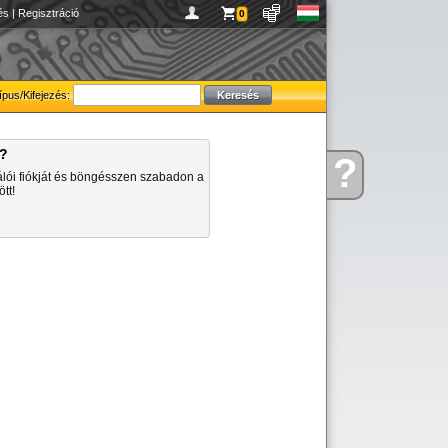
és
|
Regisztráció
0
ípus/Kifejezés:
a?
?
Kérdése
álói fiókját és böngésszen szabadon a
van
tt!