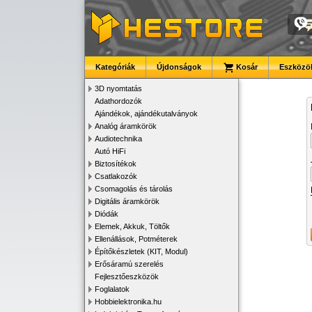
Kategóriák
Újdonságok
Kosár
Eszközök
3D nyomtatás
Adathordozók
Ajándékok, ajándékutalványok
Analóg áramkörök
Audiotechnika
Autó HiFi
Biztosítékok
Csatlakozók
Csomagolás és tárolás
Digitális áramkörök
Diódák
Elemek, Akkuk, Töltők
Ellenállások, Potméterek
Építőkészletek (KIT, Modul)
Erősáramú szerelés
Fejlesztőeszközök
Foglalatok
Hobbielektronika.hu