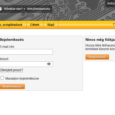
Belép
Kérdése van?
»
info@hestore.hu
T
, szolgáltatások
Cikkek
Súgó
Bejelentkezés
Nincs még fiókj
Hozza létre felhaszn
E-mail cím
termékek tízezrei közö
Jelszó
👁︎
Elfelejtett jelszó?
Maradjon bejelentkezve