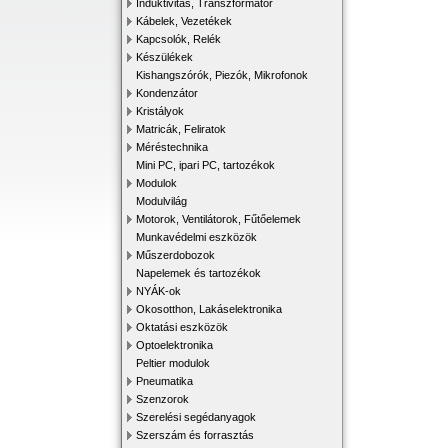
Induktivitás, Transzformátor
Kábelek, Vezetékek
Kapcsolók, Relék
Készülékek
Kishangszórók, Piezók, Mikrofonok
Kondenzátor
Kristályok
Matricák, Feliratok
Méréstechnika
Mini PC, ipari PC, tartozékok
Modulok
Modulvilág
Motorok, Ventilátorok, Fűtőelemek
Munkavédelmi eszközök
Műszerdobozok
Napelemek és tartozékok
NYÁK-ok
Okosotthon, Lakáselektronika
Oktatási eszközök
Optoelektronika
Peltier modulok
Pneumatika
Szenzorok
Szerelési segédanyagok
Szerszám és forrasztás