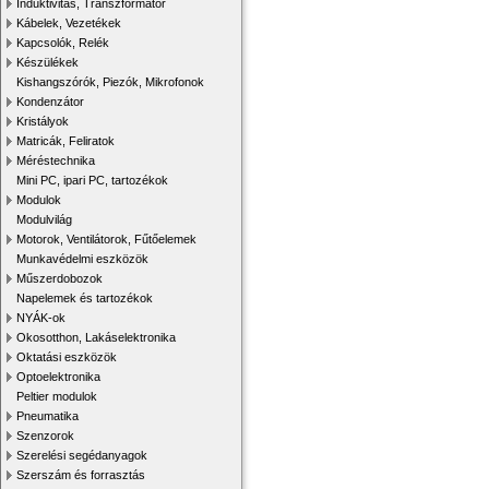
Induktivitás, Transzformátor
Kábelek, Vezetékek
Kapcsolók, Relék
Készülékek
Kishangszórók, Piezók, Mikrofonok
Kondenzátor
Kristályok
Matricák, Feliratok
Méréstechnika
Mini PC, ipari PC, tartozékok
Modulok
Modulvilág
Motorok, Ventilátorok, Fűtőelemek
Munkavédelmi eszközök
Műszerdobozok
Napelemek és tartozékok
NYÁK-ok
Okosotthon, Lakáselektronika
Oktatási eszközök
Optoelektronika
Peltier modulok
Pneumatika
Szenzorok
Szerelési segédanyagok
Szerszám és forrasztás