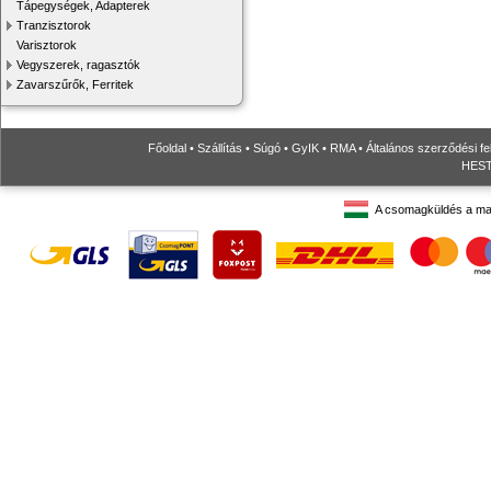
Tápegységek, Adapterek
Tranzisztorok
Varisztorok
Vegyszerek, ragasztók
Zavarszűrők, Ferritek
Főoldal
•
Szállítás
•
Súgó
•
GyIK
•
RMA
•
Általános szerződési fe
HESTO
A csomagküldés a ma