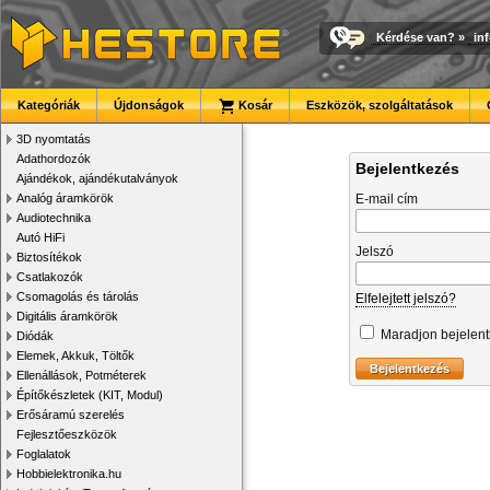
Kérdése van?
»
in
Kategóriák
Újdonságok
Kosár
Eszközök, szolgáltatások
3D nyomtatás
Adathordozók
Bejelentkezés
Ajándékok, ajándékutalványok
Analóg áramkörök
E-mail cím
Audiotechnika
Autó HiFi
Jelszó
Biztosítékok
Csatlakozók
Csomagolás és tárolás
Elfelejtett jelszó?
Digitális áramkörök
Maradjon bejelen
Diódák
Elemek, Akkuk, Töltők
Ellenállások, Potméterek
Építőkészletek (KIT, Modul)
Erősáramú szerelés
Fejlesztőeszközök
Foglalatok
Hobbielektronika.hu