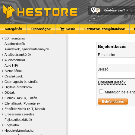
Kérdése van?
»
in
Kategóriák
Újdonságok
Kosár
Eszközök, szolgáltatások
3D nyomtatás
Adathordozók
Bejelentkezés
Ajándékok, ajándékutalványok
Analóg áramkörök
E-mail cím
Audiotechnika
Autó HiFi
Jelszó
Biztosítékok
Csatlakozók
Csomagolás és tárolás
Elfelejtett jelszó?
Digitális áramkörök
Maradjon bejelen
Diódák
Elemek, Akkuk, Töltők
Ellenállások, Potméterek
Építőkészletek (KIT, Modul)
Erősáramú szerelés
Fejlesztőeszközök
Foglalatok
Hobbielektronika.hu