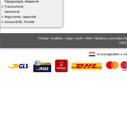
Tápegységek, Adapterek
Tranzisztorok
Varisztorok
Vegyszerek, ragasztók
Zavarszűrők, Ferritek
Főoldal
•
Szállítás
•
Súgó
•
GyIK
•
RMA
•
Általános szerződési fe
HESTO
A csomagküldés a ma