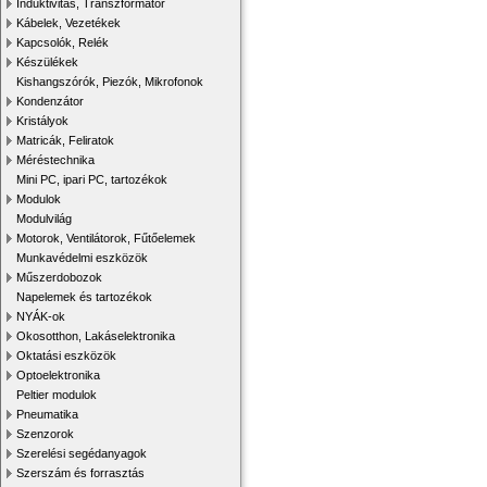
Induktivitás, Transzformátor
Kábelek, Vezetékek
Kapcsolók, Relék
Készülékek
Kishangszórók, Piezók, Mikrofonok
Kondenzátor
Kristályok
Matricák, Feliratok
Méréstechnika
Mini PC, ipari PC, tartozékok
Modulok
Modulvilág
Motorok, Ventilátorok, Fűtőelemek
Munkavédelmi eszközök
Műszerdobozok
Napelemek és tartozékok
NYÁK-ok
Okosotthon, Lakáselektronika
Oktatási eszközök
Optoelektronika
Peltier modulok
Pneumatika
Szenzorok
Szerelési segédanyagok
Szerszám és forrasztás