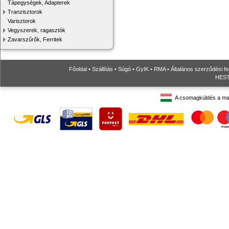
Tápegységek, Adapterek
Tranzisztorok
Varisztorok
Vegyszerek, ragasztók
Zavarszűrők, Ferritek
Főoldal
•
Szállítás
•
Súgó
•
GyIK
•
RMA
•
Általános szerződési fe
HESTO
A csomagküldés a ma