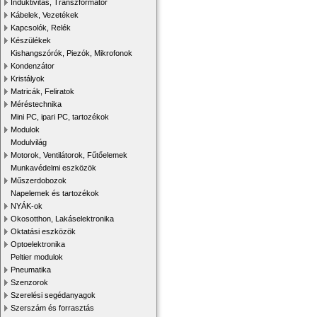
Induktivitás, Transzformátor
Kábelek, Vezetékek
Kapcsolók, Relék
Készülékek
Kishangszórók, Piezók, Mikrofonok
Kondenzátor
Kristályok
Matricák, Feliratok
Méréstechnika
Mini PC, ipari PC, tartozékok
Modulok
Modulvilág
Motorok, Ventilátorok, Fűtőelemek
Munkavédelmi eszközök
Műszerdobozok
Napelemek és tartozékok
NYÁK-ok
Okosotthon, Lakáselektronika
Oktatási eszközök
Optoelektronika
Peltier modulok
Pneumatika
Szenzorok
Szerelési segédanyagok
Szerszám és forrasztás