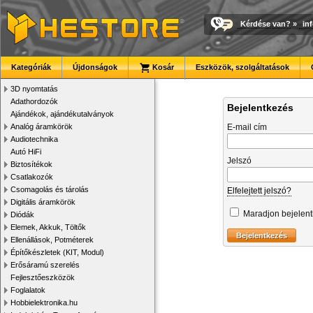
Kérdése van?
»
in
Kategóriák
Újdonságok
Kosár
Eszközök, szolgáltatások
3D nyomtatás
Adathordozók
Bejelentkezés
Ajándékok, ajándékutalványok
Analóg áramkörök
E-mail cím
Audiotechnika
Autó HiFi
Jelszó
Biztosítékok
Csatlakozók
Csomagolás és tárolás
Elfelejtett jelszó?
Digitális áramkörök
Maradjon bejelen
Diódák
Elemek, Akkuk, Töltők
Ellenállások, Potméterek
Építőkészletek (KIT, Modul)
Erősáramú szerelés
Fejlesztőeszközök
Foglalatok
Hobbielektronika.hu