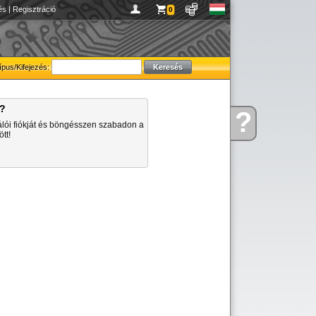
és
|
Regisztráció
0
ípus/Kifejezés:
a?
?
Kérdése
álói fiókját és böngésszen szabadon a
van
tt!