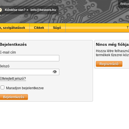
Belép
Kérdése van?
»
info@hestore.hu
T
, szolgáltatások
Cikkek
Súgó
Bejelentkezés
Nincs még fiókj
Hozza létre felhaszn
E-mail cím
termékek tízezrei közö
Jelszó
👁︎
Elfelejtett jelszó?
Maradjon bejelentkezve