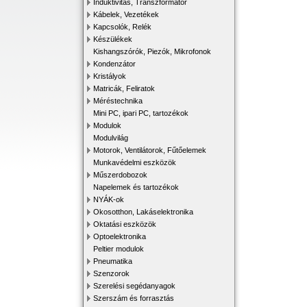
Induktivitás, Transzformátor
Kábelek, Vezetékek
Kapcsolók, Relék
Készülékek
Kishangszórók, Piezók, Mikrofonok
Kondenzátor
Kristályok
Matricák, Feliratok
Méréstechnika
Mini PC, ipari PC, tartozékok
Modulok
Modulvilág
Motorok, Ventilátorok, Fűtőelemek
Munkavédelmi eszközök
Műszerdobozok
Napelemek és tartozékok
NYÁK-ok
Okosotthon, Lakáselektronika
Oktatási eszközök
Optoelektronika
Peltier modulok
Pneumatika
Szenzorok
Szerelési segédanyagok
Szerszám és forrasztás