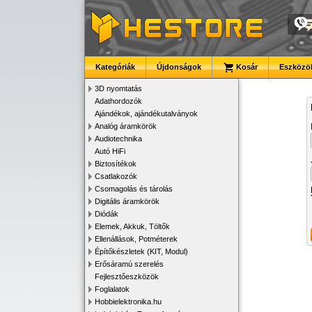
Kategóriák
Újdonságok
Kosár
Eszközök
3D nyomtatás
Adathordozók
Ajándékok, ajándékutalványok
Analóg áramkörök
Audiotechnika
Autó HiFi
Biztosítékok
Csatlakozók
Csomagolás és tárolás
Digitális áramkörök
Diódák
Elemek, Akkuk, Töltők
Ellenállások, Potméterek
Építőkészletek (KIT, Modul)
Erősáramú szerelés
Fejlesztőeszközök
Foglalatok
Hobbielektronika.hu