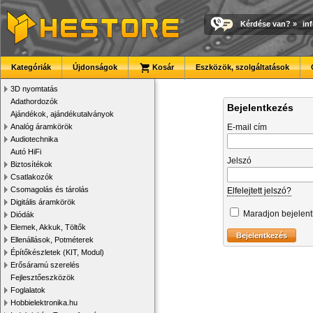
Kérdése van?
»
in
Kategóriák
Újdonságok
Kosár
Eszközök, szolgáltatások
3D nyomtatás
Adathordozók
Bejelentkezés
Ajándékok, ajándékutalványok
Analóg áramkörök
E-mail cím
Audiotechnika
Autó HiFi
Jelszó
Biztosítékok
Csatlakozók
Csomagolás és tárolás
Elfelejtett jelszó?
Digitális áramkörök
Maradjon bejelen
Diódák
Elemek, Akkuk, Töltők
Ellenállások, Potméterek
Építőkészletek (KIT, Modul)
Erősáramú szerelés
Fejlesztőeszközök
Foglalatok
Hobbielektronika.hu