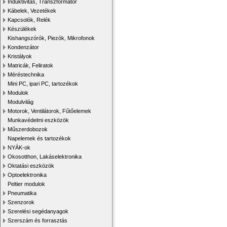
Induktivitás, Transzformátor
Kábelek, Vezetékek
Kapcsolók, Relék
Készülékek
Kishangszórók, Piezók, Mikrofonok
Kondenzátor
Kristályok
Matricák, Feliratok
Méréstechnika
Mini PC, ipari PC, tartozékok
Modulok
Modulvilág
Motorok, Ventilátorok, Fűtőelemek
Munkavédelmi eszközök
Műszerdobozok
Napelemek és tartozékok
NYÁK-ok
Okosotthon, Lakáselektronika
Oktatási eszközök
Optoelektronika
Peltier modulok
Pneumatika
Szenzorok
Szerelési segédanyagok
Szerszám és forrasztás