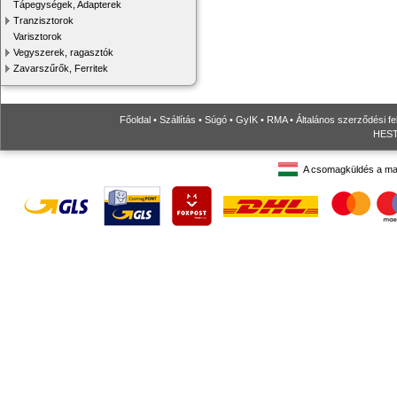
Tápegységek, Adapterek
Tranzisztorok
Varisztorok
Vegyszerek, ragasztók
Zavarszűrők, Ferritek
Főoldal
•
Szállítás
•
Súgó
•
GyIK
•
RMA
•
Általános szerződési fe
HESTO
A csomagküldés a ma