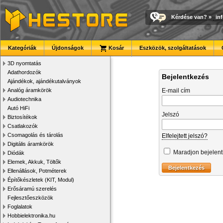
Kérdése van?
»
in
Kategóriák
Újdonságok
Kosár
Eszközök, szolgáltatások
3D nyomtatás
Adathordozók
Bejelentkezés
Ajándékok, ajándékutalványok
Analóg áramkörök
E-mail cím
Audiotechnika
Autó HiFi
Jelszó
Biztosítékok
Csatlakozók
Csomagolás és tárolás
Elfelejtett jelszó?
Digitális áramkörök
Maradjon bejelen
Diódák
Elemek, Akkuk, Töltők
Ellenállások, Potméterek
Építőkészletek (KIT, Modul)
Erősáramú szerelés
Fejlesztőeszközök
Foglalatok
Hobbielektronika.hu