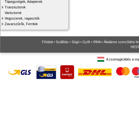
Tápegységek, Adapterek
Tranzisztorok
Varisztorok
Vegyszerek, ragasztók
Zavarszűrők, Ferritek
Főoldal
•
Szállítás
•
Súgó
•
GyIK
•
RMA
•
Általános szerződési fe
HESTO
A csomagküldés a ma