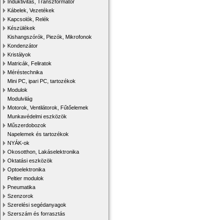
Induktivitás, Transzformátor
Kábelek, Vezetékek
Kapcsolók, Relék
Készülékek
Kishangszórók, Piezók, Mikrofonok
Kondenzátor
Kristályok
Matricák, Feliratok
Méréstechnika
Mini PC, ipari PC, tartozékok
Modulok
Modulvilág
Motorok, Ventilátorok, Fűtőelemek
Munkavédelmi eszközök
Műszerdobozok
Napelemek és tartozékok
NYÁK-ok
Okosotthon, Lakáselektronika
Oktatási eszközök
Optoelektronika
Peltier modulok
Pneumatika
Szenzorok
Szerelési segédanyagok
Szerszám és forrasztás