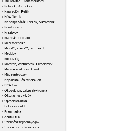
Induktivitás, Transzformátor
Kábelek, Vezetékek
Kapcsolók, Relék
Készülékek
Kishangszórók, Piezók, Mikrofonok
Kondenzátor
Kristályok
Matricák, Feliratok
Méréstechnika
Mini PC, ipari PC, tartozékok
Modulok
Modulvilág
Motorok, Ventilátorok, Fűtőelemek
Munkavédelmi eszközök
Műszerdobozok
Napelemek és tartozékok
NYÁK-ok
Okosotthon, Lakáselektronika
Oktatási eszközök
Optoelektronika
Peltier modulok
Pneumatika
Szenzorok
Szerelési segédanyagok
Szerszám és forrasztás