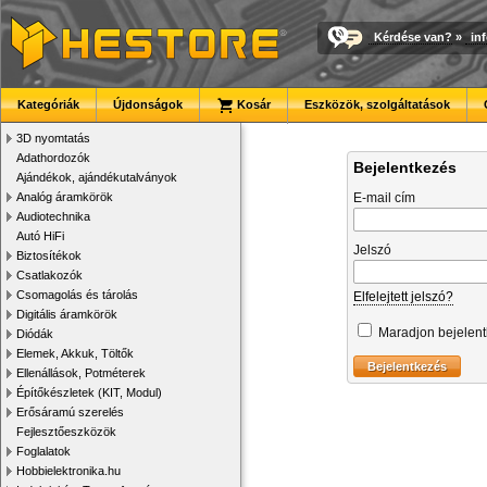
Kérdése van?
»
in
Kategóriák
Újdonságok
Kosár
Eszközök, szolgáltatások
3D nyomtatás
Adathordozók
Bejelentkezés
Ajándékok, ajándékutalványok
Analóg áramkörök
E-mail cím
Audiotechnika
Autó HiFi
Jelszó
Biztosítékok
Csatlakozók
Csomagolás és tárolás
Elfelejtett jelszó?
Digitális áramkörök
Maradjon bejelen
Diódák
Elemek, Akkuk, Töltők
Ellenállások, Potméterek
Építőkészletek (KIT, Modul)
Erősáramú szerelés
Fejlesztőeszközök
Foglalatok
Hobbielektronika.hu