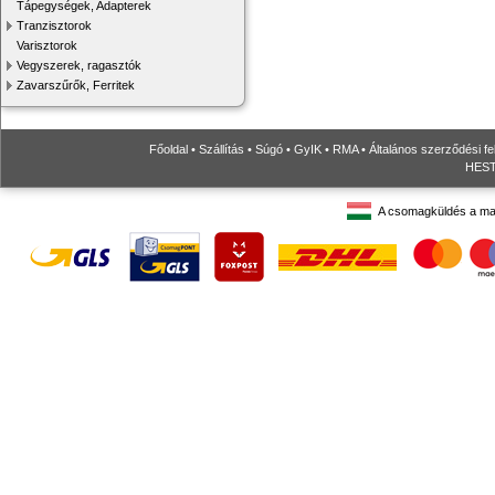
Tápegységek, Adapterek
Tranzisztorok
Varisztorok
Vegyszerek, ragasztók
Zavarszűrők, Ferritek
Főoldal
•
Szállítás
•
Súgó
•
GyIK
•
RMA
•
Általános szerződési fe
HESTO
A csomagküldés a ma