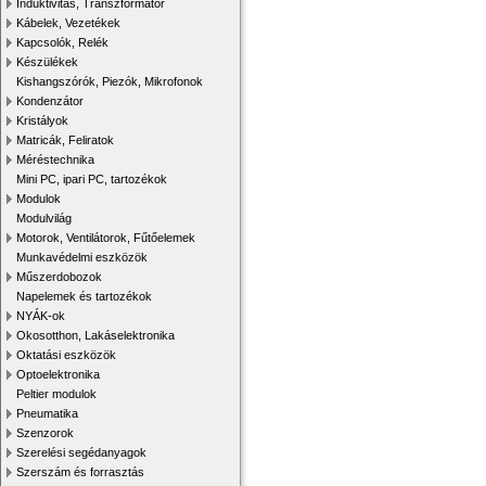
Induktivitás, Transzformátor
Kábelek, Vezetékek
Kapcsolók, Relék
Készülékek
Kishangszórók, Piezók, Mikrofonok
Kondenzátor
Kristályok
Matricák, Feliratok
Méréstechnika
Mini PC, ipari PC, tartozékok
Modulok
Modulvilág
Motorok, Ventilátorok, Fűtőelemek
Munkavédelmi eszközök
Műszerdobozok
Napelemek és tartozékok
NYÁK-ok
Okosotthon, Lakáselektronika
Oktatási eszközök
Optoelektronika
Peltier modulok
Pneumatika
Szenzorok
Szerelési segédanyagok
Szerszám és forrasztás