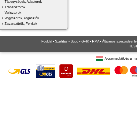
Tápegységek, Adapterek
Tranzisztorok
Varisztorok
Vegyszerek, ragasztók
Zavarszűrők, Ferritek
Főoldal
•
Szállítás
•
Súgó
•
GyIK
•
RMA
•
Általános szerződési fe
HESTO
A csomagküldés a ma