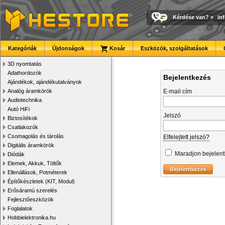
Kérdése van?
»
in
Kategóriák
Újdonságok
Kosár
Eszközök, szolgáltatások
3D nyomtatás
Adathordozók
Bejelentkezés
Ajándékok, ajándékutalványok
Analóg áramkörök
E-mail cím
Audiotechnika
Autó HiFi
Jelszó
Biztosítékok
Csatlakozók
Csomagolás és tárolás
Elfelejtett jelszó?
Digitális áramkörök
Maradjon bejelen
Diódák
Elemek, Akkuk, Töltők
Ellenállások, Potméterek
Építőkészletek (KIT, Modul)
Erősáramú szerelés
Fejlesztőeszközök
Foglalatok
Hobbielektronika.hu