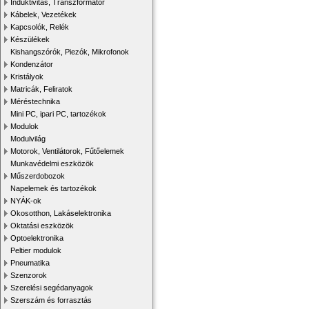
Induktivitás, Transzformátor
Kábelek, Vezetékek
Kapcsolók, Relék
Készülékek
Kishangszórók, Piezók, Mikrofonok
Kondenzátor
Kristályok
Matricák, Feliratok
Méréstechnika
Mini PC, ipari PC, tartozékok
Modulok
Modulvilág
Motorok, Ventilátorok, Fűtőelemek
Munkavédelmi eszközök
Műszerdobozok
Napelemek és tartozékok
NYÁK-ok
Okosotthon, Lakáselektronika
Oktatási eszközök
Optoelektronika
Peltier modulok
Pneumatika
Szenzorok
Szerelési segédanyagok
Szerszám és forrasztás