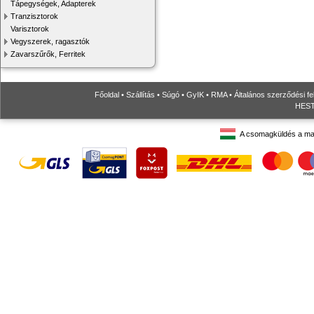
Tápegységek, Adapterek
Tranzisztorok
Varisztorok
Vegyszerek, ragasztók
Zavarszűrők, Ferritek
Főoldal
•
Szállítás
•
Súgó
•
GyIK
•
RMA
•
Általános szerződési fe
HESTO
A csomagküldés a ma