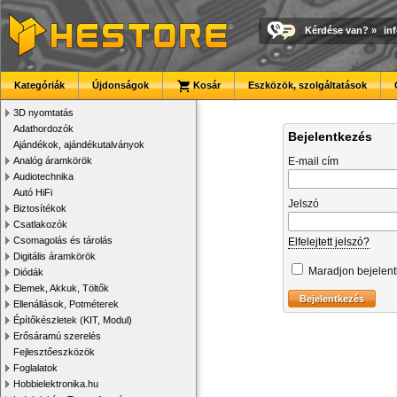
Kérdése van?
»
in
Kategóriák
Újdonságok
Kosár
Eszközök, szolgáltatások
3D nyomtatás
Adathordozók
Bejelentkezés
Ajándékok, ajándékutalványok
Analóg áramkörök
E-mail cím
Audiotechnika
Autó HiFi
Jelszó
Biztosítékok
Csatlakozók
Csomagolás és tárolás
Elfelejtett jelszó?
Digitális áramkörök
Maradjon bejelen
Diódák
Elemek, Akkuk, Töltők
Ellenállások, Potméterek
Építőkészletek (KIT, Modul)
Erősáramú szerelés
Fejlesztőeszközök
Foglalatok
Hobbielektronika.hu