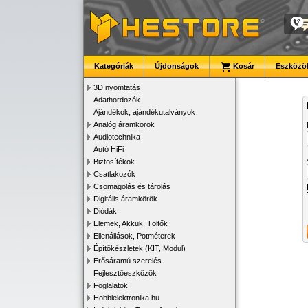
Kategóriák
Újdonságok
Kosár
Eszközök
3D nyomtatás
Adathordozók
Ajándékok, ajándékutalványok
Analóg áramkörök
Audiotechnika
Autó HiFi
Biztosítékok
Csatlakozók
Csomagolás és tárolás
Digitális áramkörök
Diódák
Elemek, Akkuk, Töltők
Ellenállások, Potméterek
Építőkészletek (KIT, Modul)
Erősáramú szerelés
Fejlesztőeszközök
Foglalatok
Hobbielektronika.hu