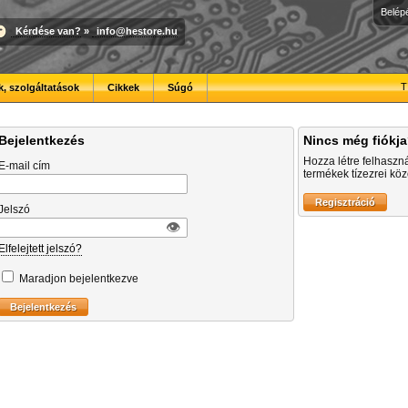
Belép
Kérdése van?
»
info@hestore.hu
T
, szolgáltatások
Cikkek
Súgó
Bejelentkezés
Nincs még fiókj
Hozza létre felhaszn
E-mail cím
termékek tízezrei közö
Jelszó
👁︎
Elfelejtett jelszó?
Maradjon bejelentkezve