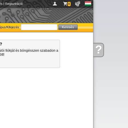
és
|
Regisztráció
0
ípus/Kifejezés:
a?
?
Kérdése
álói fiókját és böngésszen szabadon a
van
tt!