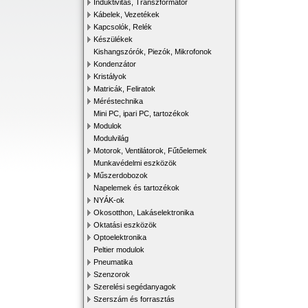
Induktivitás, Transzformátor
Kábelek, Vezetékek
Kapcsolók, Relék
Készülékek
Kishangszórók, Piezók, Mikrofonok
Kondenzátor
Kristályok
Matricák, Feliratok
Méréstechnika
Mini PC, ipari PC, tartozékok
Modulok
Modulvilág
Motorok, Ventilátorok, Fűtőelemek
Munkavédelmi eszközök
Műszerdobozok
Napelemek és tartozékok
NYÁK-ok
Okosotthon, Lakáselektronika
Oktatási eszközök
Optoelektronika
Peltier modulok
Pneumatika
Szenzorok
Szerelési segédanyagok
Szerszám és forrasztás