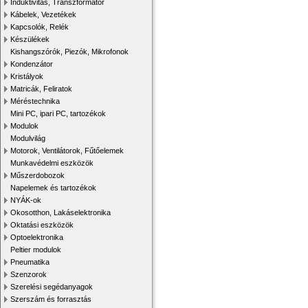
Induktivitás, Transzformátor
Kábelek, Vezetékek
Kapcsolók, Relék
Készülékek
Kishangszórók, Piezók, Mikrofonok
Kondenzátor
Kristályok
Matricák, Feliratok
Méréstechnika
Mini PC, ipari PC, tartozékok
Modulok
Modulvilág
Motorok, Ventilátorok, Fűtőelemek
Munkavédelmi eszközök
Műszerdobozok
Napelemek és tartozékok
NYÁK-ok
Okosotthon, Lakáselektronika
Oktatási eszközök
Optoelektronika
Peltier modulok
Pneumatika
Szenzorok
Szerelési segédanyagok
Szerszám és forrasztás