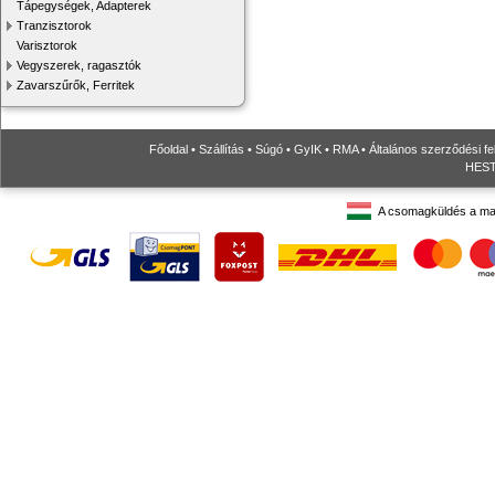
Tápegységek, Adapterek
Tranzisztorok
Varisztorok
Vegyszerek, ragasztók
Zavarszűrők, Ferritek
Főoldal
•
Szállítás
•
Súgó
•
GyIK
•
RMA
•
Általános szerződési fe
HESTO
A csomagküldés a ma