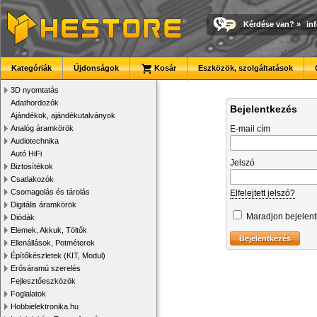
Kérdése van?
»
in
Kategóriák
Újdonságok
Kosár
Eszközök, szolgáltatások
3D nyomtatás
Adathordozók
Bejelentkezés
Ajándékok, ajándékutalványok
Analóg áramkörök
E-mail cím
Audiotechnika
Autó HiFi
Jelszó
Biztosítékok
Csatlakozók
Csomagolás és tárolás
Elfelejtett jelszó?
Digitális áramkörök
Maradjon bejelen
Diódák
Elemek, Akkuk, Töltők
Ellenállások, Potméterek
Építőkészletek (KIT, Modul)
Erősáramú szerelés
Fejlesztőeszközök
Foglalatok
Hobbielektronika.hu