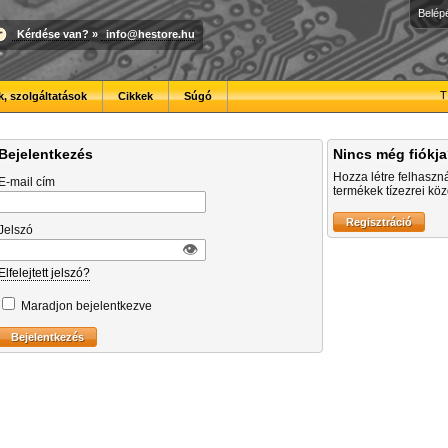
Belép
Kérdése van?
»
info@hestore.hu
T
, szolgáltatások
Cikkek
Súgó
Bejelentkezés
Nincs még fiókj
Hozza létre felhaszn
E-mail cím
termékek tízezrei közö
Jelszó
👁︎
Elfelejtett jelszó?
Maradjon bejelentkezve