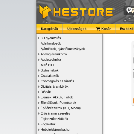
Kategóriák
Újdonságok
Kosár
Eszközök
3D nyomtatás
Adathordozók
Ajándékok, ajándékutalványok
Analóg áramkörök
Audiotechnika
Autó HiFi
Biztosítékok
Csatlakozók
Csomagolás és tárolás
Digitális áramkörök
Diódák
Elemek, Akkuk, Töltők
Ellenállások, Potméterek
Építőkészletek (KIT, Modul)
Erősáramú szerelés
Fejlesztőeszközök
Foglalatok
Hobbielektronika.hu