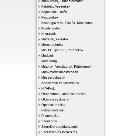
Induktivitás, Transzformátor
Kábelek, Vezetékek
Kapcsolók, Relék
Készülékek
Kishangszórók, Piezók, Mikrofonok
Kondenzátor
Kristályok
Matricák, Feliratok
Méréstechnika
Mini PC, ipari PC, tartozékok
Modulok
Modulvilág
Motorok, Ventilátorok, Fűtőelemek
Munkavédelmi eszközök
Műszerdobozok
Napelemek és tartozékok
NYÁK-ok
Okosotthon, Lakáselektronika
Oktatási eszközök
Optoelektronika
Peltier modulok
Pneumatika
Szenzorok
Szerelési segédanyagok
Szerszám és forrasztás