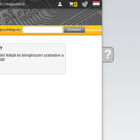
és
|
Regisztráció
0
ípus/Kifejezés:
a?
?
Kérdése
álói fiókját és böngésszen szabadon a
van
tt!