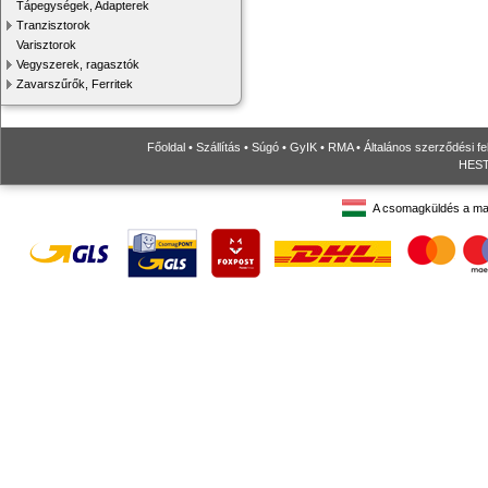
Tápegységek, Adapterek
Tranzisztorok
Varisztorok
Vegyszerek, ragasztók
Zavarszűrők, Ferritek
Főoldal
•
Szállítás
•
Súgó
•
GyIK
•
RMA
•
Általános szerződési fe
HESTO
A csomagküldés a ma