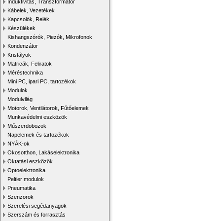
Induktivitás, Transzformátor
Kábelek, Vezetékek
Kapcsolók, Relék
Készülékek
Kishangszórók, Piezók, Mikrofonok
Kondenzátor
Kristályok
Matricák, Feliratok
Méréstechnika
Mini PC, ipari PC, tartozékok
Modulok
Modulvilág
Motorok, Ventilátorok, Fűtőelemek
Munkavédelmi eszközök
Műszerdobozok
Napelemek és tartozékok
NYÁK-ok
Okosotthon, Lakáselektronika
Oktatási eszközök
Optoelektronika
Peltier modulok
Pneumatika
Szenzorok
Szerelési segédanyagok
Szerszám és forrasztás