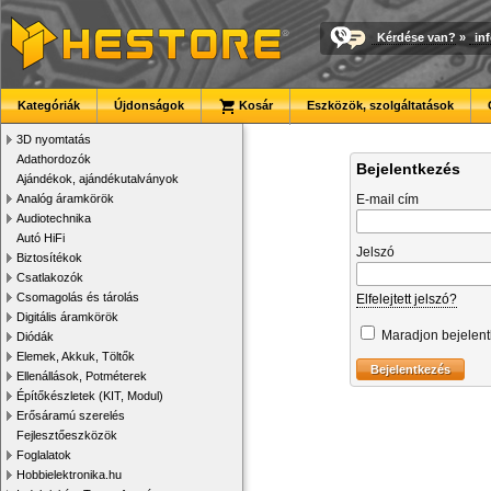
Kérdése van?
»
in
Kategóriák
Újdonságok
Kosár
Eszközök, szolgáltatások
3D nyomtatás
Adathordozók
Bejelentkezés
Ajándékok, ajándékutalványok
Analóg áramkörök
E-mail cím
Audiotechnika
Autó HiFi
Jelszó
Biztosítékok
Csatlakozók
Csomagolás és tárolás
Elfelejtett jelszó?
Digitális áramkörök
Maradjon bejelen
Diódák
Elemek, Akkuk, Töltők
Ellenállások, Potméterek
Építőkészletek (KIT, Modul)
Erősáramú szerelés
Fejlesztőeszközök
Foglalatok
Hobbielektronika.hu