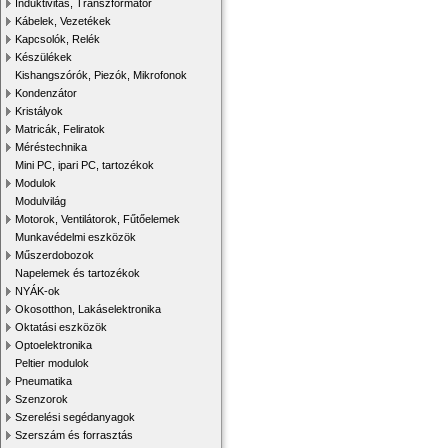
Induktivitás, Transzformátor
Kábelek, Vezetékek
Kapcsolók, Relék
Készülékek
Kishangszórók, Piezók, Mikrofonok
Kondenzátor
Kristályok
Matricák, Feliratok
Méréstechnika
Mini PC, ipari PC, tartozékok
Modulok
Modulvilág
Motorok, Ventilátorok, Fűtőelemek
Munkavédelmi eszközök
Műszerdobozok
Napelemek és tartozékok
NYÁK-ok
Okosotthon, Lakáselektronika
Oktatási eszközök
Optoelektronika
Peltier modulok
Pneumatika
Szenzorok
Szerelési segédanyagok
Szerszám és forrasztás