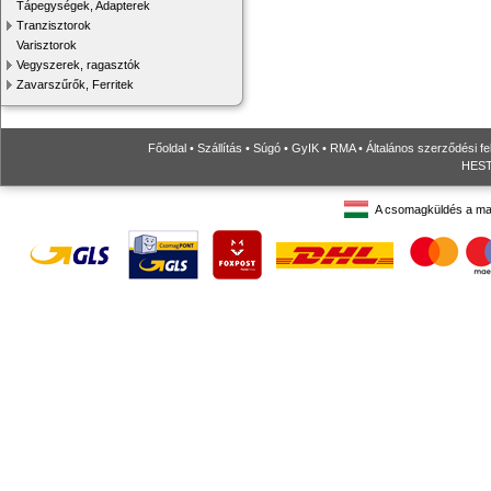
Tápegységek, Adapterek
Tranzisztorok
Varisztorok
Vegyszerek, ragasztók
Zavarszűrők, Ferritek
Főoldal
•
Szállítás
•
Súgó
•
GyIK
•
RMA
•
Általános szerződési fe
HESTO
A csomagküldés a ma