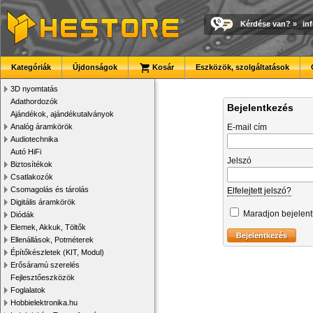
Kérdése van?
»
in
Kategóriák
Újdonságok
Kosár
Eszközök, szolgáltatások
3D nyomtatás
Adathordozók
Bejelentkezés
Ajándékok, ajándékutalványok
Analóg áramkörök
E-mail cím
Audiotechnika
Autó HiFi
Jelszó
Biztosítékok
Csatlakozók
Csomagolás és tárolás
Elfelejtett jelszó?
Digitális áramkörök
Maradjon bejelen
Diódák
Elemek, Akkuk, Töltők
Ellenállások, Potméterek
Építőkészletek (KIT, Modul)
Erősáramú szerelés
Fejlesztőeszközök
Foglalatok
Hobbielektronika.hu