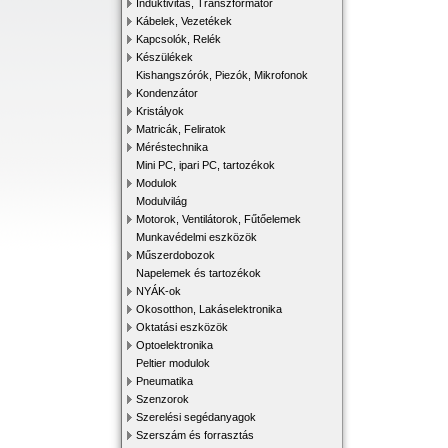
Induktivitás, Transzformátor
Kábelek, Vezetékek
Kapcsolók, Relék
Készülékek
Kishangszórók, Piezók, Mikrofonok
Kondenzátor
Kristályok
Matricák, Feliratok
Méréstechnika
Mini PC, ipari PC, tartozékok
Modulok
Modulvilág
Motorok, Ventilátorok, Fűtőelemek
Munkavédelmi eszközök
Műszerdobozok
Napelemek és tartozékok
NYÁK-ok
Okosotthon, Lakáselektronika
Oktatási eszközök
Optoelektronika
Peltier modulok
Pneumatika
Szenzorok
Szerelési segédanyagok
Szerszám és forrasztás