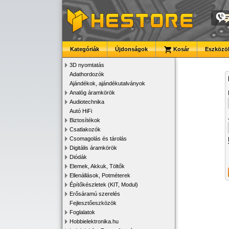
Kategóriák
Újdonságok
Kosár
Eszközök
3D nyomtatás
Adathordozók
Ajándékok, ajándékutalványok
Analóg áramkörök
Audiotechnika
Autó HiFi
Biztosítékok
Csatlakozók
Csomagolás és tárolás
Digitális áramkörök
Diódák
Elemek, Akkuk, Töltők
Ellenállások, Potméterek
Építőkészletek (KIT, Modul)
Erősáramú szerelés
Fejlesztőeszközök
Foglalatok
Hobbielektronika.hu