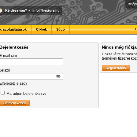
Belép
Kérdése van?
»
info@hestore.hu
T
, szolgáltatások
Cikkek
Súgó
Bejelentkezés
Nincs még fiókj
Hozza létre felhaszn
E-mail cím
termékek tízezrei közö
Jelszó
👁︎
Elfelejtett jelszó?
Maradjon bejelentkezve