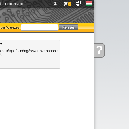
és
|
Regisztráció
0
ípus/Kifejezés:
a?
?
Kérdése
álói fiókját és böngésszen szabadon a
van
tt!